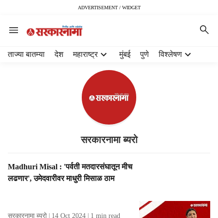
ADVERTISEMENT / WIDGET
H
ताज्या बातम्या
देश
महाराष्ट्र
मुंबई
पुणे
विश्लेषण
e
a
d
e
r
m
e
n
सरकारनामा ब्यरो
u
i
S
Madhuri Misal : 'पर्वती मतदारसंघातून मीच
t
t
लढणार', उमेदवारीवर माधुरी मिसाळ ठाम
e
o
m
r
s
i
सरकारनामा ब्यरो
14 Oct 2024
1
min read