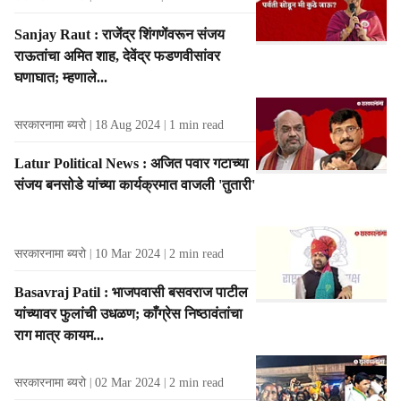
e
s
Sanjay Raut : राजेंद्र शिंगणेंवरून संजय
f
राऊतांचा अमित शाह, देवेंद्र फडणवीसांवर
r
घणाघात; म्हणाले...
o
m
t
सरकारनामा ब्यरो
18 Aug 2024
1
min read
h
e
Latur Political News : अजित पवार गटाच्या
A
संजय बनसोडे यांच्या कार्यक्रमात वाजली 'तुतारी'
u
t
h
सरकारनामा ब्यरो
10 Mar 2024
2
min read
o
r
Basavraj Patil : भाजपवासी बसवराज पाटील
यांच्यावर फुलांची उधळण; काँग्रेस निष्ठावंतांचा
राग मात्र कायम...
सरकारनामा ब्यरो
02 Mar 2024
2
min read