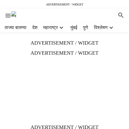
ADVERTISEMENT / WIDGET
H
ताज्या बातम्या
देश
महाराष्ट्र
मुंबई
पुणे
विश्लेषण
e
a
ADVERTISEMENT / WIDGET
d
e
ADVERTISEMENT / WIDGET
r
m
e
n
u
i
t
e
m
s
ADVERTISEMENT / WIDGET