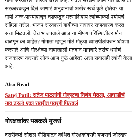
यांनी सरकारला धारेवर धरलं आहे. गोवंश संरक्षण आणि गोशाळांसाठी
सरकारकडून दिलं जाणारं अनुदानाची अखेर खर्च कुठे होतेय? या
गायी अन्न-पाण्यावाचून तडफडून मरणाशिवाय त्यांच्याकडं पर्यायचं
राहिला नसेल. भाजप सरकारनं गायीच्या नावावर राजकारण करत
सत्ता मिळवली. तेच भाजपवाले आज या भीषण परिस्थितीवर मौन
बाळगून का आहेत? गोमाता म्हणून मोठं मोठ्या व्यासपीठांवरुन घोषणा
करणारे आणि गोरक्षेच्या नावाखाली मतदान मागणारे तसंच धर्माचं
राजकारण करणारे लोक आज कुठे आहेत? असा सवालही त्यांनी केला
आहे.
Also Read
Satej Patil: सतेज पाटलांनी गोकुळचा निर्णय घेतला, आघाडीचं
नाव ठरलं! एका रात्रीत पत्रही फिरवलं
गोरक्षकांवर भडकले युजर्स
दुसरीकडं सोशल मीडियातून कथित गोरक्षकांवरही युजर्सनं जोरदार