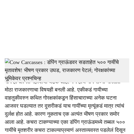
c
i
a
l
s
Cow Carcasses, Jaisalmer, Rajsthan
h
Cow Carcasses :
भारतात शेती आणि शेतीपूरक व्यवसायांमध्ये
a
गाय हा अत्यंत महत्वाचा घटक आहे. पण हीच गाय सध्या भारतात
r
मोठा राजकारणाचा विषयही बनली आहे. एकीकडं गायीच्या
वाहतुकीवरुन कथित गोरक्षकांकडून हिंसाचाराच्या अनेक घटना
e
आजवर घडल्यात तर दुसरीकडं याच गायींच्या मृत्यूंकडं मात्र त्यांचं
दुर्लक्ष होत आहे. कारण नुकताच एक अत्यंत भीषण प्रकार समोर
आला आहे. कचरा टाकण्याच्या एका डंपिंग ग्राऊंडमध्ये तब्बल ५००
गायींचे मृतशरीर कचरा टाकल्याप्रमाणं अस्ताव्यवस्त पडलेलं दिसून