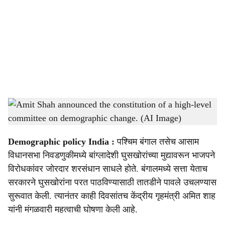
c
i
a
l
s
Amit Shah announced the constitution of a high-level committee on demographic
h
change. (AI Image)
-
Sarkarnama
a
Demographic policy India :
पश्चिम बंगाल तसेच आसाम
r
विधानसभा निवडणुकीमध्ये बांग्लादेशी घुसखोरांच्या मुद्यावरून भाजपने
विरोधकांवर जोरदार शरसंधान साधले होते. बंगालमध्ये सत्ता येताच
e
सरकारने घुसखोरांना परत पाठविण्यासाठी तातडीने पावले उचलण्यास
सुरूवात केली. त्यानंतर काही दिवसांतच केंद्रीय गृहमंत्री अमित शाह
यांनी मंगळवारी महत्वाची घोषणा केली आहे.