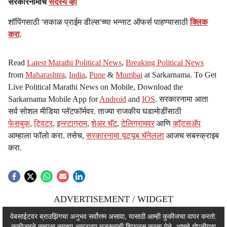
सरकारनामाचे
सदस्य व्हा
शॉपिंगसाठी 'सकाळ प्राईम डील्स'च्या भन्नाट ऑफर्स पाहण्यासाठी
क्लिक
करा
.
Read
Latest Marathi Political News
,
Breaking Political News
from
Maharashtra
,
India
,
Pune
&
Mumbai
at Sarkarnama. To Get
Live Political Marathi News on Mobile, Download the
Sarkarnama Mobile App for
Android
and
IOS
. सरकारनामा आता
सर्व सोशल मीडिया प्लॅटफॉर्मवर. ताज्या राजकीय घडामोडींसाठी
फेसबुक
,
ट्विटर
,
इन्स्टाग्राम
,
शेअर चॅट
,
टेलिग्रामवर
आणि
व्हॉट्सॲप
आम्हाला फॉलो करा. तसेच,
सरकारनामा यूट्यूब चॅनेलला
आजच सबस्क्राइब
करा.
ADVERTISEMENT / WIDGET
ADVERTISEMENT / WIDGET
वेबसाईटवर ब्राउझिंगचा अनुभव सर्वोत्तम असावा, यासाठी आम्ही कुकीजचा वापर करतो.
कुकीजमुळे तुम्हाला तुमच्या आवडत्या मजकुराची शिफारस करता येते. आमचे
गोपनीयता