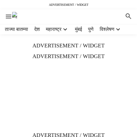
ADVERTISEMENT / WIDGET
H
ताज्या बातम्या
देश
महाराष्ट्र
मुंबई
पुणे
विश्लेषण
e
a
ADVERTISEMENT / WIDGET
d
e
ADVERTISEMENT / WIDGET
r
m
e
n
u
i
t
e
m
s
ADVERTISEMENT / WIDGET