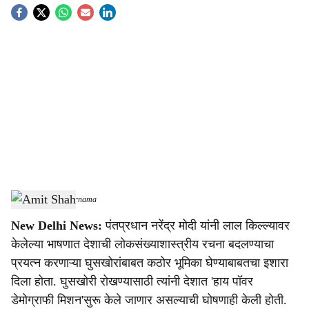
S
o
c
i
a
l
s
Amit Shah
-
Sarkarnama
h
New Delhi News:
पंतप्रधान नरेंद्र मोदी यांनी लाल किल्ल्यावर
a
केलेल्या भाषणात देशाची लोकसंख्याशास्त्रीय रचना बदलण्याचा
r
प्रयत्न करणाऱ्या घुसखोरांबाबत कठोर भूमिका घेण्याबाबतचा इशारा
दिला होता. घुसखोरी रोखण्यासाठी त्यांनी देशात 'हाय पॉवर
e
डेमोग्राफी मिशन'सुरू केले जाणार असल्याची घोषणाही केली होती.