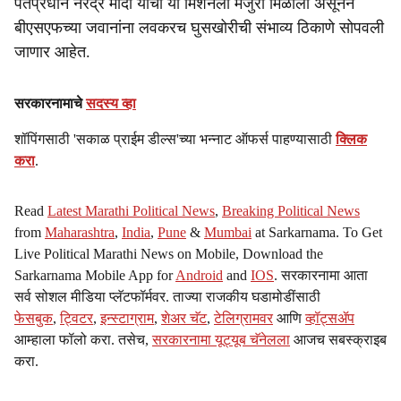
पंतप्रधान नरेंद्र मोदी यांची या मिशनला मंजुरी मिळाली असूनन
बीएसएफच्या जवानांना लवकरच घुसखोरीची संभाव्य ठिकाणे सोपवली
जाणार आहेत.
सरकारनामाचे
सदस्य व्हा
शॉपिंगसाठी 'सकाळ प्राईम डील्स'च्या भन्नाट ऑफर्स पाहण्यासाठी
क्लिक
करा
.
Read
Latest Marathi Political News
,
Breaking Political News
from
Maharashtra
,
India
,
Pune
&
Mumbai
at Sarkarnama. To Get
Live Political Marathi News on Mobile, Download the
Sarkarnama Mobile App for
Android
and
IOS
. सरकारनामा आता
सर्व सोशल मीडिया प्लॅटफॉर्मवर. ताज्या राजकीय घडामोडींसाठी
फेसबुक
,
ट्विटर
,
इन्स्टाग्राम
,
शेअर चॅट
,
टेलिग्रामवर
आणि
व्हॉट्सॲप
आम्हाला फॉलो करा. तसेच,
सरकारनामा यूट्यूब चॅनेलला
आजच सबस्क्राइब
करा.