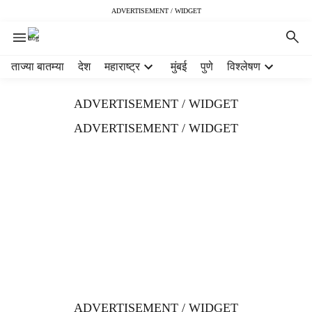
ADVERTISEMENT / WIDGET
H
ताज्या बातम्या
देश
महाराष्ट्र
मुंबई
पुणे
विश्लेषण
e
a
ADVERTISEMENT / WIDGET
d
e
ADVERTISEMENT / WIDGET
r
m
e
n
u
i
t
e
m
s
ADVERTISEMENT / WIDGET