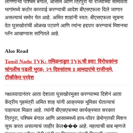
लागणाऱ्या पश्चिम बंगाल, आसाम आणि त्रिपुरा या राज्यांच्या सीमावर्ती
भागांमध्ये कठोर कारवाई करण्याची आदेश बीएसएफला दिले जाणार
असल्याचं समोर येत आहे. अमित शाहांनी स्वत: बीएसएफला सूचना
देत घुसखोरांची ओळख पटवणे आणि त्यांना हद्दपार करण्याचं मिशनचा
प्लॅन आखण्यास सांगितले आहे.
Also Read
Tamil Nadu TVK: तमिळनाडूत TVKची हवा! विरोधकांना
चांगलीच पडली भुरळ; २१ दिवसांतच ३ आमदारांचे राजीनामे,
टीव्हीकेत प्रवेश
नक्षलवादानंतर आता देशाला घुसखोरमुक्त करण्याच्या दिशेनं आता
केंद्रीय गृहमंत्री अमित शाह यांनी आक्रमक भूमिका घेतल्याचं
पाहायला मिळत आहे. त्यांनी बीएसएफच्या कार्यक्रमात सरकार
त्रिपुरा, पश्चिम बंगाल आणि आसाममध्ये हाय-पॉवर डेमोग्राफी मिशन
सुरू करत असल्याचं जाहीर केल��� आहे. महत्वाची बाब म्हणजे