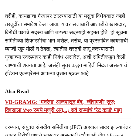
तरीही, कायद्याचा गैरवापर टाळण्यासाठी या मसुदा विधेयकात काही
तरतुदींचा समावेश केला जावा, यावर सत्ताधारी आघाडीचे खासदार,
विरोधी पक्षाचे सदस्य आणि तटस्थ सदस्यही सहमत होते. ही सूचना
समितीच्या शिफारशींचा भाग असेल. तसेच, या प्रस्तावित कायद्याची
व्याप्ती खूप मोठी न ठेवता, त्यातील तरतुदी लागू करण्यासाठी
गुन्ह्याच्या स्वरूपावर काही निर्बंध असावेत, अशी समितीकडून केली
जाण्याची शक्यता आहे, असंही सुत्रांकडून माहिती मिळत असल्याचं
इंडियन एक्स्प्रेसनं आपल्या वृत्तात म्हटलं आहे.
Also Read
VB-GRAMG: 'मनरेगा' आजपासून बंद, 'जीरामजी' सुरु;
दिवसाला ४५० रुपये मजुरी अन्...; सर्व राज्यांचं 'रेट कार्ड' पाहा
दरम्यान, संयुक्त संसदीय समितीचा (JPC) अहवाल सादर झाल्यानंतर
त्यावर विरोधी पक्षाचे खासदार असहमती दर्शवणारी टीप (dissent