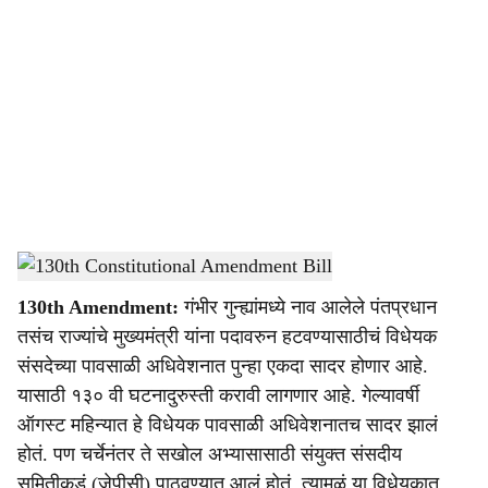
o
c
i
a
l
s
130th Constitutional Amendment Bill
-
Sarkarnama
h
130th Amendment:
गंभीर गुन्ह्यांमध्ये नाव आलेले पंतप्रधान
a
तसंच राज्यांचे मुख्यमंत्री यांना पदावरुन हटवण्यासाठीचं विधेयक
r
संसदेच्या पावसाळी अधिवेशनात पुन्हा एकदा सादर होणार आहे.
यासाठी १३० वी घटनादुरुस्ती करावी लागणार आहे. गेल्यावर्षी
e
ऑगस्ट महिन्यात हे विधेयक पावसाळी अधिवेशनातच सादर झालं
होतं. पण चर्चेनंतर ते सखोल अभ्यासासाठी संयुक्त संसदीय
समितीकडं (जेपीसी) पाठवण्यात आलं होतं. त्यामुळं या विधेयकात