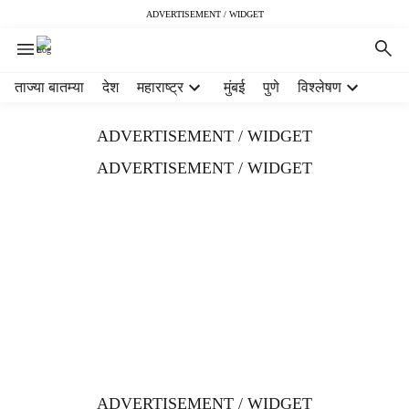
ADVERTISEMENT / WIDGET
H
ताज्या बातम्या
देश
महाराष्ट्र
मुंबई
पुणे
विश्लेषण
e
a
ADVERTISEMENT / WIDGET
d
e
ADVERTISEMENT / WIDGET
r
m
e
n
u
i
t
e
m
s
ADVERTISEMENT / WIDGET