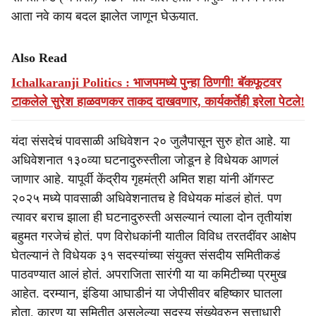
आता नवे काय बदल झालेत जाणून घेऊयात.
Also Read
Ichalkaranji Politics : भाजपमध्ये पुन्हा ठिणगी! बॅकफूटवर
टाकलेले सुरेश हाळवणकर ताकद दाखवणार, कार्यकर्तेही इरेला पेटले!
यंदा संसदेचं पावसाळी अधिवेशन २० जुलैपासून सुरु होत आहे. या
अधिवेशनात १३०व्या घटनादुरुस्तीला जोडून हे विधेयक आणलं
जाणार आहे. यापूर्वी केंद्रीय गृहमंत्री अमित शहा यांनी ऑगस्ट
२०२५ मध्ये पावसाळी अधिवेशनातच हे विधेयक मांडलं होतं. पण
त्यावर बराच झाला ही घटनादुरुस्ती असल्यानं त्याला दोन तृतीयांश
बहुमत गरजेचं होतं. पण विरोधकांनी यातील विविध तरतदींवर आक्षेप
घेतल्यानं ते विधेयक ३१ सदस्यांच्या संयुक्त संसदीय समितीकडं
पाठवण्यात आलं होतं. अपराजिता सारंगी या या कमिटीच्या प्रमुख
आहेत. दरम्यान, इंडिया आघाडीनं या जेपीसीवर बहिष्कार घातला
होता. कारण या समितीत असलेल्या सदस्य संख्येवरुन सत्ताधारी