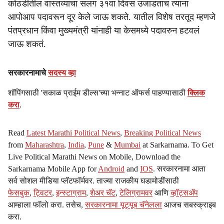
कोठडीतील वास्तव्याचा सलग ३१वा दिवस उजाडताच त्यांना
आपोआप पदावरून दूर केले जाऊ शकते. यातील विशेष तरतूद म्हणजे
पंतप्रधान किंवा मुख्यमंत्री यांनाही या केसमध्ये पदावरुन हटवलं
जाऊ शकतं.
सरकारनामाचे
सदस्य व्हा
शॉपिंगसाठी 'सकाळ प्राईम डील्स'च्या भन्नाट ऑफर्स पाहण्यासाठी
क्लिक
करा
.
Read
Latest Marathi Political News
,
Breaking Political News
from
Maharashtra
,
India
,
Pune
&
Mumbai
at Sarkarnama. To Get
Live Political Marathi News on Mobile, Download the
Sarkarnama Mobile App for
Android
and
IOS
. सरकारनामा आता
सर्व सोशल मीडिया प्लॅटफॉर्मवर. ताज्या राजकीय घडामोडींसाठी
फेसबुक
,
ट्विटर
,
इन्स्टाग्राम
,
शेअर चॅट
,
टेलिग्रामवर
आणि
व्हॉट्सॲप
आम्हाला फॉलो करा. तसेच,
सरकारनामा यूट्यूब चॅनेलला
आजच सबस्क्राइब
करा.