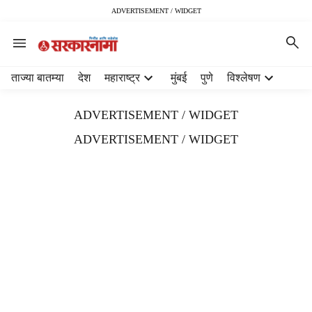
ADVERTISEMENT / WIDGET
H
ताज्या बातम्या
देश
महाराष्ट्र
मुंबई
पुणे
विश्लेषण
e
a
ADVERTISEMENT / WIDGET
d
e
ADVERTISEMENT / WIDGET
r
m
e
n
u
i
t
e
m
s