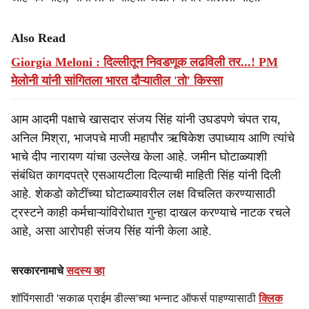
Also Read
Giorgia Meloni : दिल्लीतून निवडणूक लढविली तर...! PM
मेलोनी यांनी सांगितला भारत दौऱ्यातील 'तो' किस्सा
आम आदमी पक्षाचे खासदार संजय सिंह यांनी उघडपणे चंपत राय,
अनिल मिश्रा, भाजपचे माजी महापौर ऋषिकेश उपाध्याय आणि त्यांचे
भाचे दीप नारायण यांचा उल्लेख केला आहे. जमीन घोटाळ्याशी
संबंधित कागदपत्रे एसआयटीला दिल्याची माहिती सिंह यांनी दिली
आहे. शेकडो कोटींच्या घोटाळ्यावरील लक्ष विचलित करण्यासाठी
ट्रस्टने काही कर्मचाऱ्यांविरोधात गुन्हा दाखल करण्याचे नाटक रचले
आहे, असा आरोपही संजय सिंह यांनी केला आहे.
सरकारनामाचे
सदस्य व्हा
शॉपिंगसाठी 'सकाळ प्राईम डील्स'च्या भन्नाट ऑफर्स पाहण्यासाठी
क्लिक