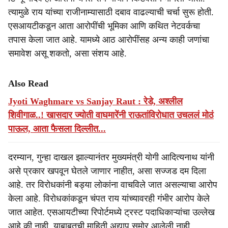
त्यामुळे राय यांच्या राजीनाम्यासाठी दबाव वाढल्याची चर्चा सुरू होती.
एसआयटीकडून आता आरोपींची भूमिका आणि कथित नेटवर्कचा
तपास केला जात आहे. यामध्ये आठ आरोपींसह अन्य काही जणांचा
समावेश असू शकतो, असा संशय आहे.
Also Read
Jyoti Waghmare vs Sanjay Raut : रेडे, अश्लील
शिवीगाळ..! खासदार ज्योती वाघमारेंनी राऊतांविरोधात उचललं मोठं
पाऊल, आता फैसला दिल्लीत...
दरम्यान, गुन्हा दाखल झाल्यानंतर मुख्यमंत्री योगी आदित्यनाथ यांनी
असे प्रकार खपवून घेतले जाणार नाहीत, असा सज्जड दम दिला
आहे. तर विरोधकांनी बड्या लोकांना वाचविले जात असल्याचा आरोप
केला आहे. विरोधकांकडून चंपत राय यांच्यावरही गंभीर आरोप केले
जात आहेत. एसआयटीच्या रिपोर्टमध्ये ट्रस्ट पदाधिकाऱ्यांचा उल्लेख
आहे की नाही, याबाबतची माहिती अद्याप समोर आलेली नाही.