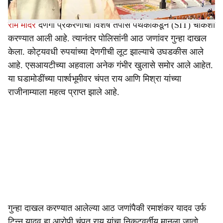
राम मंदिर
देणगी प्रकरणाची विशेष तपास पथकाकडून (SIT) चौकशी
करण्यात आली आहे. त्यानंतर पोलिसांनी आठ जणांवर गुन्हा दाखल
केला. कोट्यवधी रुपयांच्या देणगीची लूट झाल्याचे उघडकीस आले
आहे. एसआयटीच्या अहवाला अनेक गंभीर खुलासे समोर आले आहेत.
या घडामोडींच्या पार्श्वभूमीवर चंपत राय आणि मिश्रा यांच्या
राजीनाम्याला महत्व प्राप्त झाले आहे.
गुन्हा दाखल करण्यात आलेल्या आठ जणांपैकी रमाशंकर यादव उर्फ
टिन्नू यादव हा आरोपी चंपत राय यांचा निकटवर्तीय मानला जातो.