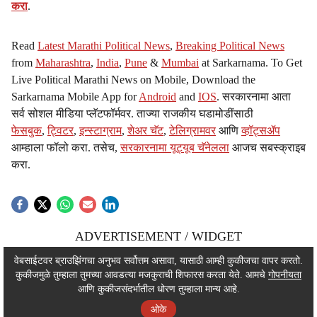
करा
.
Read
Latest Marathi Political News
,
Breaking Political News
from
Maharashtra
,
India
,
Pune
&
Mumbai
at Sarkarnama. To Get
Live Political Marathi News on Mobile, Download the
Sarkarnama Mobile App for
Android
and
IOS
. सरकारनामा आता
सर्व सोशल मीडिया प्लॅटफॉर्मवर. ताज्या राजकीय घडामोडींसाठी
फेसबुक
,
ट्विटर
,
इन्स्टाग्राम
,
शेअर चॅट
,
टेलिग्रामवर
आणि
व्हॉट्सॲप
आम्हाला फॉलो करा. तसेच,
सरकारनामा यूट्यूब चॅनेलला
आजच सबस्क्राइब
करा.
ADVERTISEMENT / WIDGET
ADVERTISEMENT / WIDGET
वेबसाईटवर ब्राउझिंगचा अनुभव सर्वोत्तम असावा, यासाठी आम्ही कुकीजचा वापर करतो.
कुकीजमुळे तुम्हाला तुमच्या आवडत्या मजकुराची शिफारस करता येते. आमचे
गोपनीयता
ADVERTISEMENT / WIDGET
आणि कुकीजसंदर्भातील धोरण तुम्हाला मान्य आहे.
ओके