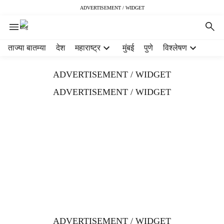
ADVERTISEMENT / WIDGET
H
ताज्या बातम्या
देश
महाराष्ट्र
मुंबई
पुणे
विश्लेषण
e
a
ADVERTISEMENT / WIDGET
d
e
ADVERTISEMENT / WIDGET
r
m
e
n
u
i
t
e
m
s
ADVERTISEMENT / WIDGET