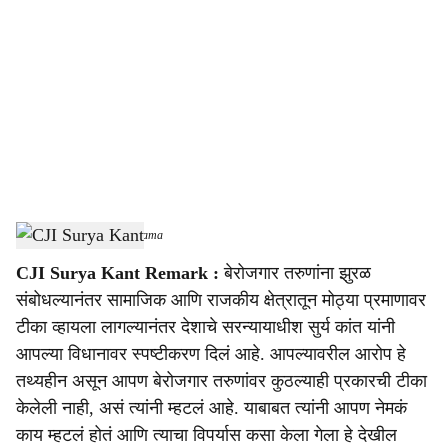
o
c
i
a
l
s
CJI Surya Kant
-
Sarkarnama
h
CJI Surya Kant Remark :
बेरोजगार तरुणांना झुरळ
a
संबोधल्यानंतर सामाजिक आणि राजकीय क्षेत्रातून मोठ्या प्रमाणावर
r
टीका व्हायला लागल्यानंतर देशाचे सरन्यायाधीश सुर्य कांत यांनी
आपल्या विधानावर स्पष्टीकरण दिलं आहे. आपल्यावरील आरोप हे
e
तथ्यहीन असून आपण बेरोजगार तरुणांवर कुठल्याही प्रकारची टीका
केलेली नाही, असं त्यांनी म्हटलं आहे. याबाबत त्यांनी आपण नेमकं
काय म्हटलं होतं आणि त्याचा विपर्यास कसा केला गेला हे देखील