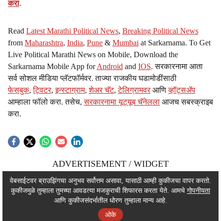
करा
.
Read
Latest Marathi Political News
,
Breaking Political News
from
Maharashtra
,
India
,
Pune
&
Mumbai
at Sarkarnama. To Get
Live Political Marathi News on Mobile, Download the
Sarkarnama Mobile App for
Android
and
IOS
. सरकारनामा आता
सर्व सोशल मीडिया प्लॅटफॉर्मवर. ताज्या राजकीय घडामोडींसाठी
फेसबुक
,
ट्विटर
,
इन्स्टाग्राम
,
शेअर चॅट
,
टेलिग्रामवर
आणि
व्हॉट्सॲप
आम्हाला फॉलो करा. तसेच,
सरकारनामा यूट्यूब चॅनेलला
आजच सबस्क्राइब
करा.
ADVERTISEMENT / WIDGET
ADVERTISEMENT / WIDGET
वेबसाईटवर ब्राउझिंगचा अनुभव सर्वोत्तम असावा, यासाठी आम्ही कुकीजचा वापर करतो.
कुकीजमुळे तुम्हाला तुमच्या आवडत्या मजकुराची शिफारस करता येते. आमचे
गोपनीयता
ADVERTISEMENT / WIDGET
आणि कुकीजसंदर्भातील धोरण तुम्हाला मान्य आहे.
ओके