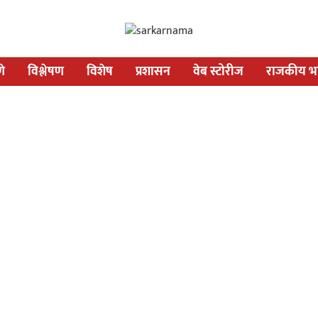
णे
विश्लेषण
विशेष
प्रशासन
वेब स्टोरीज
राजकीय भव