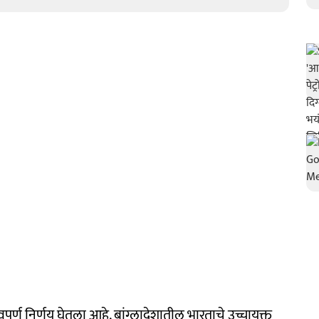
वपूर्ण निर्णय घेतला आहे. बांग्लादेशातील भारताचे उच्चायुक्त