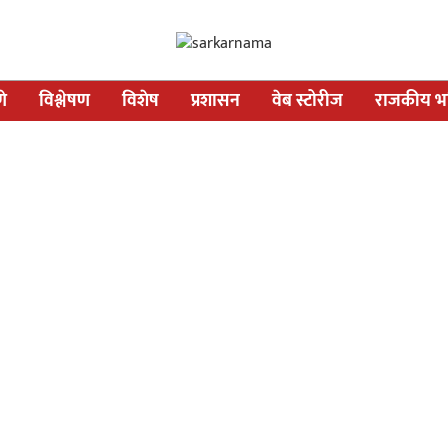
णे
विश्लेषण
विशेष
प्रशासन
वेब स्टोरीज
राजकीय भव