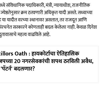
े संविधानिक पदाधिकारी, मंत्री, न्यायाधीश, राजनीतिक
्येष्ठतेनुसार क्रम ठरवणारी अधिकृत यादी असते. सध्याच्या
त्री हे या यादीत वरच्या स्थानावर असतात, तर राजदूत आणि
 या संरचनेत सरकारने कोणताही बदल केलेला नाही. केवळ दिनेश
ऊन दुतावासाचे महत्व वाढविले आहे.
llors Oath : हायकोर्टाचा ऐतिहासिक
जपच्या 20 नगरसेवकांची शपथ ठरविली अवैध,
'पॅटर्न' बदलणार?