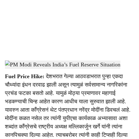
c
i
a
l
s
PM Modi Reveals India’s Fuel Reserve Situation
-
Sarkarnama
h
Fuel Price Hike:
देशभरात गेल्या आठवडाभरात पुन्हा एकदा
a
चौथ्यांदा इंधन दरवाढ झाली असून त्यामुळं सर्वसामान्य नागरिकांना
r
प्रचंड फटका बसतो आहे. यामुळं मोठ्या प्रमाणावर महागाई
भडकण्याची चिन्ह आहेत कारण आधीच याला सुरुवात झाली आहे.
e
यावरुन आता काँग्रेसनं थेट पंतप्रधान नरेंद्र मोदींना डिवचलं आहे.
मोदींना कळत नसेल तर त्यांनी युपीएचा कार्यकाळ अभ्यासावा अशा
शब्दांत काँग्रेसचे राष्ट्रीय अध्यक्ष मल्लिकार्जुन खर्गे यांनी त्यांना
कानपिचक्या दिल्या आहेत. त्याचबरोबर त्यांनी काही टिप्सही दिल्या