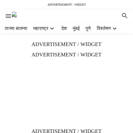
ADVERTISEMENT / WIDGET
H
ताज्या बातम्या
महाराष्ट्र
देश
मुंबई
पुणे
विश्लेषण
e
a
ADVERTISEMENT / WIDGET
d
e
ADVERTISEMENT / WIDGET
r
m
e
n
u
i
t
e
m
s
ADVERTISEMENT / WIDGET