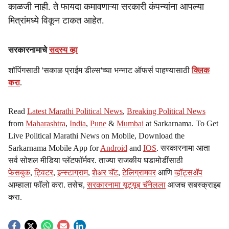
काळजी नाही. ते फायदा कमावणाऱ्या सरकारी कंपन्यांना आपल्या
मित्रांमध्ये विकून टाकत आहेत.
सरकारनामाचे
सदस्य व्हा
शॉपिंगसाठी 'सकाळ प्राईम डील्स'च्या भन्नाट ऑफर्स पाहण्यासाठी
क्लिक
करा
.
Read
Latest Marathi Political News
,
Breaking Political News
from
Maharashtra
,
India
,
Pune
&
Mumbai
at Sarkarnama. To Get
Live Political Marathi News on Mobile, Download the
Sarkarnama Mobile App for
Android
and
IOS
. सरकारनामा आता
सर्व सोशल मीडिया प्लॅटफॉर्मवर. ताज्या राजकीय घडामोडींसाठी
फेसबुक
,
ट्विटर
,
इन्स्टाग्राम
,
शेअर चॅट
,
टेलिग्रामवर
आणि
व्हॉट्सॲप
आम्हाला फॉलो करा. तसेच,
सरकारनामा यूट्यूब चॅनेलला
आजच सबस्क्राइब
करा.