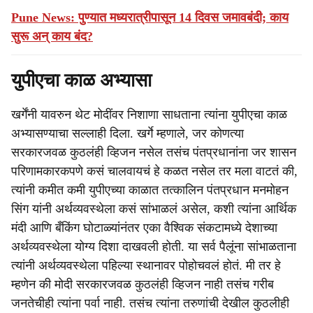
Pune News: पुण्यात मध्यरात्रीपासून 14 दिवस जमावबंदी; काय
सुरू अन् काय बंद?
युपीएचा काळ अभ्यासा
खर्गेंनी यावरुन थेट मोदींवर निशाणा साधताना त्यांना युपीएचा काळ
अभ्यासण्याचा सल्लाही दिला. खर्गे म्हणाले, जर कोणत्या
सरकारजवळ कुठलंही व्हिजन नसेल तसंच पंतप्रधानांना जर शासन
परिणामकारकपणे कसं चालवायचं हे कळत नसेल तर मला वाटतं की,
त्यांनी कमीत कमी युपीएच्या काळात तत्कालिन पंतप्रधान मनमोहन
सिंग यांनी अर्थव्यवस्थेला कसं सांभाळलं असेल, कशी त्यांना आर्थिक
मंदी आणि बँकिंग घोटाळ्यांनंतर एका वैश्विक संकटामध्ये देशाच्या
अर्थव्यवस्थेला योग्य दिशा दाखवली होती. या सर्व पैलूंना सांभाळताना
त्यांनी अर्थव्यवस्थेला पहिल्या स्थानावर पोहोचवलं होतं. मी तर हे
म्हणेन की मोदी सरकारजवळ कुठलंही व्हिजन नाही तसंच गरीब
जनतेचीही त्यांना पर्वा नाही. तसंच त्यांना तरुणांची देखील कुठलीही