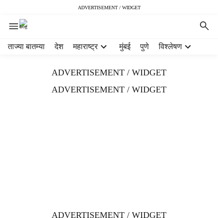
ADVERTISEMENT / WIDGET
H
ताज्या बातम्या
देश
महाराष्ट्र
मुंबई
पुणे
विश्लेषण
e
a
ADVERTISEMENT / WIDGET
d
e
ADVERTISEMENT / WIDGET
r
m
e
n
u
i
t
e
m
s
ADVERTISEMENT / WIDGET