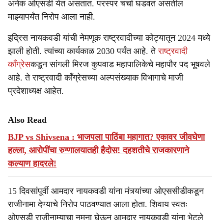
अनेक ओएसडी येत असतात. परस्पर चर्चा घडवत असतील
माझ्यापर्यंत निरोप आला नाही.
इद्रिस नायकवडी यांची नेमणूक राष्ट्रवादीच्या कोट्यातून 2024 मध्ये
झाली होती. त्यांच्या कार्यकाळ 2030 पर्यंत आहे. ते
राष्ट्रवादी
काँग्रेस
कडून सांगली मिरज कुपवाड महापालिकेचे महापौर पद भूषवले
आहे. ते राष्ट्रवादी काँग्रेसच्या अल्पसंख्याक विभागाचे माजी
प्रदेशाध्यक्ष आहेत.
Also Read
BJP vs Shivsena : भाजपला पाठिंबा महागात? एकावर जीवघेणा
हल्ला, आरोपींचा रुग्णालयातही हैदोस! दहशतीचे राजकारणाने
कल्याण हादरले!
15 दिवसांपूर्वी आमदार नायकवडी यांना मंत्र्यांच्या ओएससीडीकडून
राजीनामा देण्याचे निरोप पाठवण्यात आला होता. शिवाय स्वतः
ओएसडी राजीनाम्याचा नमुना घेऊन आमदार नायकवडी यांना भेटले