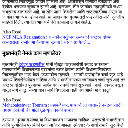
जागांसाठी निवडणूक जाहीर झालेली आहे. आजपासून यासाठी उमेदवारी अर्ज
देखील भरायला सुरुवात झाली आहे, दरम्यान, तीन जागांवर महायुतीमध्ये सध्या
संभ्रमाचं वातावरण आहे. या तीन जागा शिवसेना आणि राष्ट्रवादीच्या असून या
जागांवर भाजपचा डोळा आहे. या जागांबाबत मुख्यमंत्री फडणवीस यांनी नुकतीच
माहिती दिली, त्यानंतर भाजपचे नेते कामाला लागले आहेत.
Also Read
NCP MLA Resignation : राजकीय वर्तुळात खळबळ! राष्ट्रवादीच्या
आमदाराला राजीनामा देण्याच्या सूचना? स्वतः सांगितले...
मुख्यमंत्री नेमकं काय म्हणालेत?
मुख्यमंत्री
देवेंद्र फडणवीस
यांनी मुंबईत पत्रकारांशी संवाद साधताना
पत्रकारांनी विचारलेल्या प्रश्नांना उत्तर देताना त्यांनी विधानपरिषदेच्या
निवडणुकीवर भाष्य केलं. फडणवीस म्हणाले, "आमची यासंदर्भात चर्चा सुरु आहे.
यामध्ये शिवसेनेसोबत नाशिक आणि संभाजीनगरच्या जागेबाबत चर्चा सुरु आहे तर
राष्ट्रवादीसोबत पुण्याच्या जागेबाबत आमची चर्चा सुरु आहे. आम्ही एकत्र बसून
यातून मार्ग काढू, सध्या यावर मार्ग निघालेला नाही पण आम्ही मार्ग काढू"
Also Read
Mahabaleshwar Tourism : महाबळेश्वर, पाचगणीला जाताय? पर्यटकांसाठी
नगरपालिकेची 'ही' मोठी गूडन्यूज नक्की वाचा!
दरम्यान, मुख्यमंत्र्यांच्या या विधानावरुन भाजपचा नाशिक, छत्रपती संभाजीनगर
आणि पुण्यातील प्रत्येकी एका जागेवर आपला उमेदवार देण्याची तयारी सुरु केली