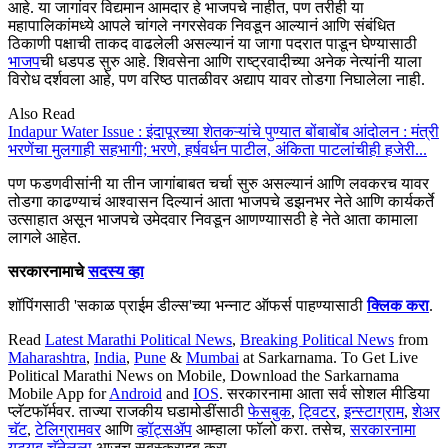
आहे. या जागांवर विद्यमान आमदार हे भाजपचे नाहीत, पण तरीही या
महापालिकांमध्ये आपले चांगले नगरसेवक निवडून आल्यानं आणि संबंधित
ठिकाणी पक्षाची ताकद वाढलेली असल्यानं या जागा पदरात पाडून घेण्यासाठी
भाजप
ची धडपड सुरु आहे. शिवसेना आणि राष्ट्रवादीच्या अनेक नेत्यांनी याला
विरोध दर्शवला आहे, पण वरिष्ठ पातळीवर अद्याप यावर तोडगा निघालेला नाही.
Also Read
Indapur Water Issue : इंदापूरच्या शेतकऱ्यांचे पुण्यात बोंबाबोंब आंदोलन : मंत्री
भरणेंचा मुलगाही सहभागी; भरणे, हर्षवर्धन पाटील, अंकिता पाटलांचीही हजेरी...
पण फडणवीसांनी या तीन जागांबाबत चर्चा सुरु असल्यानं आणि लवकरच यावर
तोडगा काढण्याचं आश्वासन दिल्यानं आता भाजपचे डझनभर नेते आणि कार्यकर्ते
उत्साहात असून भाजपचे उमेदवार निवडून आणण्याासठी हे नेते आता कामाला
लागले आहेत.
सरकारनामाचे
सदस्य व्हा
शॉपिंगसाठी 'सकाळ प्राईम डील्स'च्या भन्नाट ऑफर्स पाहण्यासाठी
क्लिक करा
.
Read
Latest Marathi Political News
,
Breaking Political News
from
Maharashtra
,
India
,
Pune
&
Mumbai
at Sarkarnama. To Get Live
Political Marathi News on Mobile, Download the Sarkarnama
Mobile App for
Android
and
IOS
. सरकारनामा आता सर्व सोशल मीडिया
प्लॅटफॉर्मवर. ताज्या राजकीय घडामोडींसाठी
फेसबुक
,
ट्विटर
,
इन्स्टाग्राम
,
शेअर
चॅट
,
टेलिग्रामवर
आणि
व्हॉट्सॲप
आम्हाला फॉलो करा. तसेच,
सरकारनामा
यूट्यूब चॅनेलला
आजच सबस्क्राइब करा.