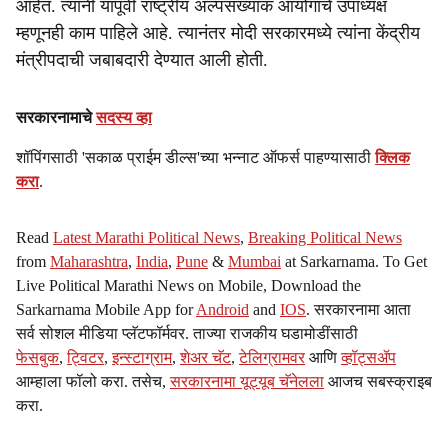
आहेत. त्यांनी यापूर्वी राष्ट्रीय अल्पसंख्याक आयोगाचे उपाध्यक्ष
म्हणूनही काम पाहिले आहे. त्यानंतर मोदी सरकारमध्ये त्यांना केंद्रीय
मंत्रीपदाची जबाबदारी देण्यात आली होती.
सरकारनामाचे
सदस्य व्हा
शॉपिंगसाठी 'सकाळ प्राईम डील्स'च्या भन्नाट ऑफर्स पाहण्यासाठी
क्लिक
करा
.
Read
Latest Marathi Political News
,
Breaking Political News
from
Maharashtra
,
India
,
Pune
&
Mumbai
at Sarkarnama. To Get
Live Political Marathi News on Mobile, Download the
Sarkarnama Mobile App for
Android
and
IOS
. सरकारनामा आता
सर्व सोशल मीडिया प्लॅटफॉर्मवर. ताज्या राजकीय घडामोडींसाठी
फेसबुक
,
ट्विटर
,
इन्स्टाग्राम
,
शेअर चॅट
,
टेलिग्रामवर
आणि
व्हॉट्सॲप
आम्हाला फॉलो करा. तसेच,
सरकारनामा यूट्यूब चॅनेलला
आजच सबस्क्राइब
करा.