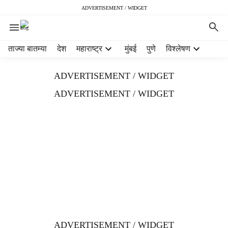
ADVERTISEMENT / WIDGET
H
ताज्या बातम्या
देश
महाराष्ट्र
मुंबई
पुणे
विश्लेषण
e
a
ADVERTISEMENT / WIDGET
d
e
ADVERTISEMENT / WIDGET
r
m
e
n
u
i
t
e
m
s
ADVERTISEMENT / WIDGET