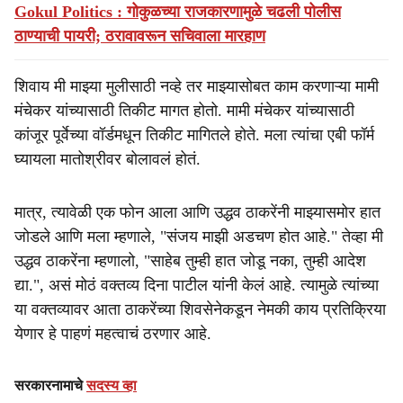
Gokul Politics : गोकुळच्या राजकारणामुळे चढली पोलीस
ठाण्याची पायरी; ठरावावरून सचिवाला मारहाण
शिवाय मी माझ्या मुलीसाठी नव्हे तर माझ्यासोबत काम करणाऱ्या मामी
मंचेकर यांच्यासाठी तिकीट मागत होतो. मामी मंचेकर यांच्यासाठी
कांजूर पूर्वेच्या वॉर्डमधून तिकीट मागितले होते. मला त्यांचा एबी फॉर्म
घ्यायला मातोश्रीवर बोलावलं होतं.
मात्र, त्यावेळी एक फोन आला आणि उद्धव ठाकरेंनी माझ्यासमोर हात
जोडले आणि मला म्हणाले, "संजय माझी अडचण होत आहे." तेव्हा मी
उद्धव ठाकरेंना म्हणालो, "साहेब तुम्ही हात जोडू नका, तुम्ही आदेश
द्या.", असं मोठं वक्तव्य दिना पाटील यांनी केलं आहे. त्यामुळे त्यांच्या
या वक्तव्यावर आता ठाकरेंच्या शिवसेनेकडून नेमकी काय प्रतिक्रिया
येणार हे पाहणं महत्वाचं ठरणार आहे.
सरकारनामाचे
सदस्य व्हा