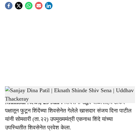
S
o
c
i
a
l
s
Sanjay Dina Patil | Eknath Shinde Shiv Sena | Uddhav Thackeray
-
sarkarnama
h
Mumbai News, 23 Jun :
शिवसेना उद्धव बाळासाहेब ठाकरे
a
पक्षातून फुटून शिंदेंच्या शिवसेनेत गेलेले खासदार संजय दिना पाटील
r
यांनी सोमवारी (ता.२२) उपमुख्यमंत्री एकनाथ शिंदे यांच्या
उपस्थितीत शिवसेनेत प्रवेश केला.
e