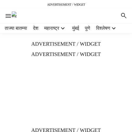
ADVERTISEMENT / WIDGET
H
ताज्या बातम्या
देश
महाराष्ट्र
मुंबई
पुणे
विश्लेषण
e
a
ADVERTISEMENT / WIDGET
d
e
ADVERTISEMENT / WIDGET
r
m
e
n
u
i
t
e
m
s
ADVERTISEMENT / WIDGET