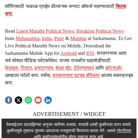
शॉपिंगसाठी 'सकाळ प्राईम डील्स'च्या भन्नाट ऑफर्स पाहण्यासाठी
क्लिक
करा
.
Read
Latest Marathi Political News
,
Breaking Political News
from
Maharashtra
,
India
,
Pune
&
Mumbai
at Sarkarnama. To Get
Live Political Marathi News on Mobile, Download the
Sarkarnama Mobile App for
Android
and
IOS
. सरकारनामा आता
सर्व सोशल मीडिया प्लॅटफॉर्मवर. ताज्या राजकीय घडामोडींसाठी
फेसबुक
,
ट्विटर
,
इन्स्टाग्राम
,
शेअर चॅट
,
टेलिग्रामवर
आणि
व्हॉट्सॲप
आम्हाला फॉलो करा. तसेच,
सरकारनामा यूट्यूब चॅनेलला
आजच सबस्क्राइब
करा.
ADVERTISEMENT / WIDGET
ADVERTISEMENT / WIDGET
वेबसाईटवर ब्राउझिंगचा अनुभव सर्वोत्तम असावा, यासाठी आम्ही कुकीजचा वापर करतो.
कुकीजमुळे तुम्हाला तुमच्या आवडत्या मजकुराची शिफारस करता येते. आमचे
गोपनीयता
ADVERTISEMENT / WIDGET
आणि कुकीजसंदर्भातील धोरण तुम्हाला मान्य आहे.