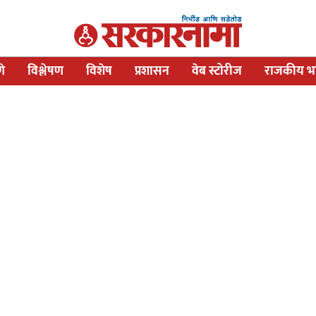
णे
विश्लेषण
विशेष
प्रशासन
वेब स्टोरीज
राजकीय भव