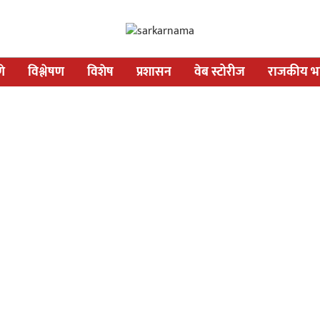
णे
विश्लेषण
विशेष
प्रशासन
वेब स्टोरीज
राजकीय भव