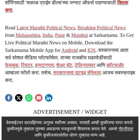
शॉपिंगसाठी 'सकाळ प्राईम डील्स'च्या भन्नाट ऑफर्स पाहण्यासाठी
क्लिक
करा
.
Read
Latest Marathi Political News
,
Breaking Political News
from
Maharashtra
,
India
,
Pune
&
Mumbai
at Sarkarnama. To Get
Live Political Marathi News on Mobile, Download the
Sarkarnama Mobile App for
Android
and
IOS
. सरकारनामा आता
सर्व सोशल मीडिया प्लॅटफॉर्मवर. ताज्या राजकीय घडामोडींसाठी
फेसबुक
,
ट्विटर
,
इन्स्टाग्राम
,
शेअर चॅट
,
टेलिग्रामवर
आणि
व्हॉट्सॲप
आम्हाला फॉलो करा. तसेच,
सरकारनामा यूट्यूब चॅनेलला
आजच सबस्क्राइब
करा.
ADVERTISEMENT / WIDGET
ADVERTISEMENT / WIDGET
वेबसाईटवर ब्राउझिंगचा अनुभव सर्वोत्तम असावा, यासाठी आम्ही कुकीजचा वापर करतो.
कुकीजमुळे तुम्हाला तुमच्या आवडत्या मजकुराची शिफारस करता येते. आमचे
गोपनीयता
ADVERTISEMENT / WIDGET
आणि कुकीजसंदर्भातील धोरण तुम्हाला मान्य आहे.