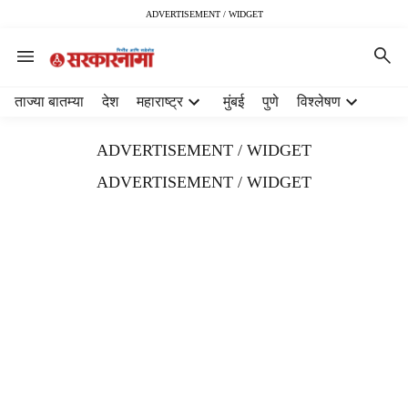
ADVERTISEMENT / WIDGET
H
ताज्या बातम्या
देश
महाराष्ट्र
मुंबई
पुणे
विश्लेषण
e
a
ADVERTISEMENT / WIDGET
d
e
ADVERTISEMENT / WIDGET
r
m
e
n
u
i
t
e
m
s