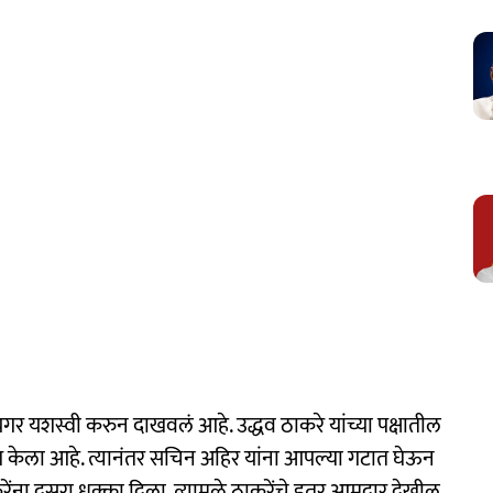
र यशस्वी करुन दाखवलं आहे. उद्धव ठाकरे यांच्या पक्षातील
रवेश केला आहे. त्यानंतर सचिन अहिर यांना आपल्या गटात घेऊन
रेंना दुसरा धक्का दिला. त्यामुळे ठाकरेंचे इतर आमदार देखील