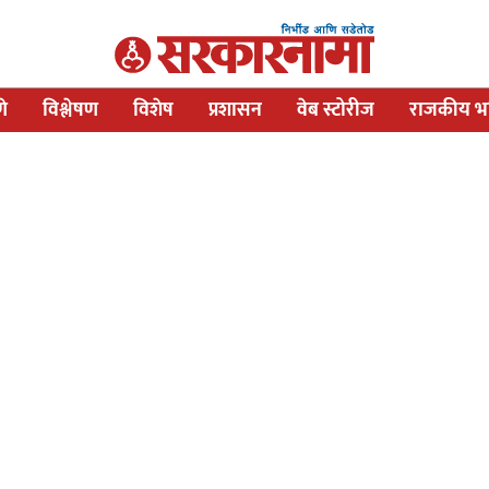
णे
विश्लेषण
विशेष
प्रशासन
वेब स्टोरीज
राजकीय भव