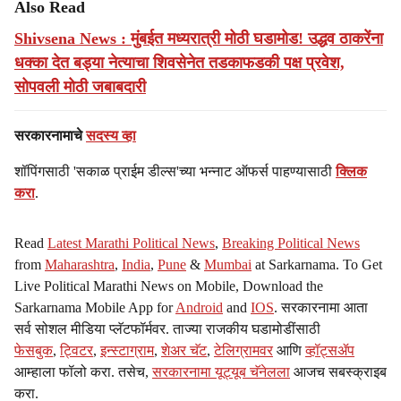
Also Read
Shivsena News : मुंबईत मध्यरात्री मोठी घडामोड! उद्धव ठाकरेंना
धक्का देत बड्या नेत्याचा शिवसेनेत तडकाफडकी पक्ष प्रवेश,
सोपवली मोठी जबाबदारी
सरकारनामाचे
सदस्य व्हा
शॉपिंगसाठी 'सकाळ प्राईम डील्स'च्या भन्नाट ऑफर्स पाहण्यासाठी
क्लिक
करा
.
Read
Latest Marathi Political News
,
Breaking Political News
from
Maharashtra
,
India
,
Pune
&
Mumbai
at Sarkarnama. To Get
Live Political Marathi News on Mobile, Download the
Sarkarnama Mobile App for
Android
and
IOS
. सरकारनामा आता
सर्व सोशल मीडिया प्लॅटफॉर्मवर. ताज्या राजकीय घडामोडींसाठी
फेसबुक
,
ट्विटर
,
इन्स्टाग्राम
,
शेअर चॅट
,
टेलिग्रामवर
आणि
व्हॉट्सॲप
आम्हाला फॉलो करा. तसेच,
सरकारनामा यूट्यूब चॅनेलला
आजच सबस्क्राइब
करा.