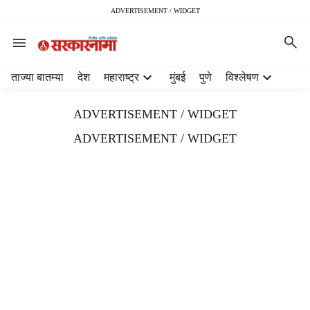
ADVERTISEMENT / WIDGET
H
ताज्या बातम्या
देश
महाराष्ट्र
मुंबई
पुणे
विश्लेषण
e
a
ADVERTISEMENT / WIDGET
d
e
ADVERTISEMENT / WIDGET
r
m
e
n
u
i
t
e
m
s