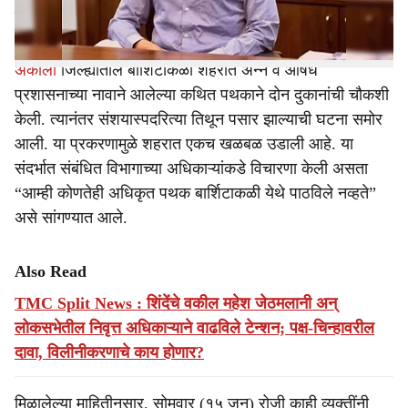
दुकानांवर बनावट रेड केल्याची घटना समोर आली आहे.
अकोला
जिल्ह्यातील बार्शिटाकळी शहरात अन्न व औषध
प्रशासनाच्या नावाने आलेल्या कथित पथकाने दोन दुकानांची चौकशी
केली. त्यानंतर संशयास्पदरित्या तिथून पसार झाल्याची घटना समोर
आली. या प्रकरणामुळे शहरात एकच खळबळ उडाली आहे. या
संदर्भात संबंधित विभागाच्या अधिकाऱ्यांकडे विचारणा केली असता
“आम्ही कोणतेही अधिकृत पथक बार्शिटाकळी येथे पाठविले नव्हते”
असे सांगण्यात आले.
Also Read
TMC Split News : शिंदेंचे वकील महेश जेठमलानी अन्
लोकसभेतील निवृत्त अधिकाऱ्याने वाढविले टेन्शन; पक्ष-चिन्हावरील
दावा, विलीनीकरणाचे काय होणार?
मिळालेल्या माहितीनुसार, सोमवार (१५ जून) रोजी काही व्यक्तींनी