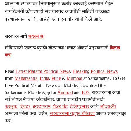
आल्यास त्यांच्यावर नियमानुसार कठोर कारवाई करण्यात येईल.
नागरिकांनी कोणत्याही संशयास्पद व्यक्तींची माहिती तात्काळ
प्रशासनाला द्यावी, असेही आवाहन वीर यांनी केले आहे.
सरकारनामाचे
सदस्य व्हा
शॉपिंगसाठी 'सकाळ प्राईम डील्स'च्या भन्नाट ऑफर्स पाहण्यासाठी
क्लिक
करा
.
Read
Latest Marathi Political News
,
Breaking Political News
from
Maharashtra
,
India
,
Pune
&
Mumbai
at Sarkarnama. To Get
Live Political Marathi News on Mobile, Download the
Sarkarnama Mobile App for
Android
and
IOS
. सरकारनामा आता
सर्व सोशल मीडिया प्लॅटफॉर्मवर. ताज्या राजकीय घडामोडींसाठी
फेसबुक
,
ट्विटर
,
इन्स्टाग्राम
,
शेअर चॅट
,
टेलिग्रामवर
आणि
व्हॉट्सॲप
आम्हाला फॉलो करा. तसेच,
सरकारनामा यूट्यूब चॅनेलला
आजच सबस्क्राइब
करा.