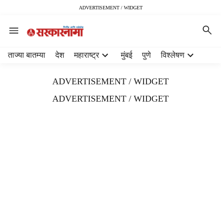
ADVERTISEMENT / WIDGET
H
ताज्या बातम्या
देश
महाराष्ट्र
मुंबई
पुणे
विश्लेषण
e
a
ADVERTISEMENT / WIDGET
d
e
ADVERTISEMENT / WIDGET
r
m
e
n
u
i
t
e
m
s