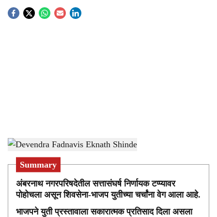
S
o
c
i
a
l
s
Devendra Fadnavis Eknath Shinde
-
sarkarnama
h
Summary
a
अंबरनाथ नगरपरिषदेतील सत्तासंघर्ष निर्णायक टप्प्यावर
r
पोहोचला असून शिवसेना-भाजप युतीच्या चर्चांना वेग आला आहे.
e
भाजपने युती प्रस्तावाला सकारात्मक प्रतिसाद दिला असला