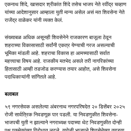
एकनाथ शिंदे, खासदार श्रीकांत शिंदे तसेच भाजप नेते रवींद्र चव्हाण
यांच्या आदेशानुसार आम्हाला युती मान्य असेल असं मत शिवसेना नेते
राजेंद्र वाळेकर यांनी व्यक्त केलं.
संख्याबळ अधिक असूनही शिवसेनेने राजकारण बाजूला ठेवून
शहराच्या विकासासाठी सर्वांनी एकत्र येण्याची गरज असल्याची
भूमिका मांडली आहे. शहराचा विकास हा आमच्यासाठी सर्वात
महत्त्वाचा विषय आहे. राजकीय मतभेद असले तरी नागरिकांच्या
हितासाठी आम्ही तडजोड करण्यास तयार आहोत, असे शिवसेना
पदाधिकाऱ्यांनी सांगितले आहे.
बलाबल
५९ नगरसेवक असलेल्या अंबरनाथ नगरपरिषदेत २० डिसेंबर २०२५
रोजी सार्वत्रिक निवडणूक पार पडली. या निवडणुकीत शिवसेना-
भाजपची युती न झाल्याने नगराध्यक्ष पदाच्या थेट निवडणुकीत दोन्ही
पक्ष एकमेकांच्या विरोधात लढले. यावेळी भाजपने शिवसेनेच्या तगड्या