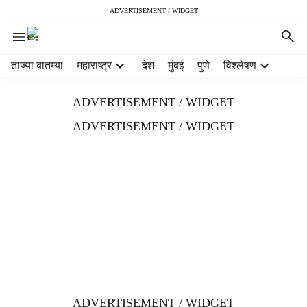
ADVERTISEMENT / WIDGET
H
ताज्या बातम्या
महाराष्ट्र
देश
मुंबई
पुणे
विश्लेषण
e
a
ADVERTISEMENT / WIDGET
d
e
ADVERTISEMENT / WIDGET
r
m
e
n
u
i
t
e
m
s
ADVERTISEMENT / WIDGET