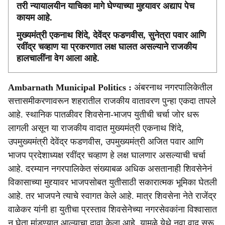
तरी न्यायालयीन याचिका मागे घेण्याच्या मुद्द्यावर अद्याप पेच
कायम आहे.
मुख्यमंत्री एकनाथ शिंदे, देवेंद्र फडणवीस, सुनेत्रा पवार आणि
रवींद्र चव्हाण या प्रकरणात लक्ष घालत असल्याने राजकीय
हालचालींना वेग आला आहे.
​Ambarnath Municipal Politics :
अंबरनाथ नगरपालिकेतील
सत्तासमीकरणावरून शहरातील राजकीय वातावरण पुन्हा एकदा तापले
आहे. स्थानिक पातळीवर शिवसेना-भाजप युतीची चर्चा जोर धरू
लागली असून या राजकीय वादात मुख्यमंत्री एकनाथ शिंदे,
उपमुख्यमंत्री देवेंद्र फडणवीस, उपमुख्यमंत्री अजित पवार आणि
भाजप प्रदेशाध्यक्ष रवींद्र चव्हाण हे लक्ष घालणार असल्याची चर्चा
आहे. दरम्यान नगरपालिकेत संख्याबळ अधिक असतानाही शिवसेनेनं
विकासाच्या मुद्द्यावर भाजपसोबत युतीसाठी सकारात्मक भूमिका घेतली
आहे. तर भाजपने त्याचे स्वागत केले आहे. मात्र शिवसेना नेते राजेंद्र
वाळेकर यांनी हा युतीचा प्रस्ताव शिवसेनेच्या नगरसेवकांना विश्वासात
न घेता मांडण्यात आल्याचा दावा केला आहे. यामुळे येथे नवा वाद सुरू