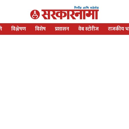
णे
विश्लेषण
विशेष
प्रशासन
वेब स्टोरीज
राजकीय भव