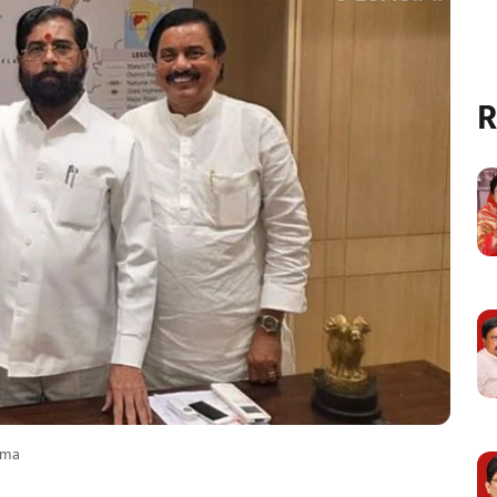
R
ama