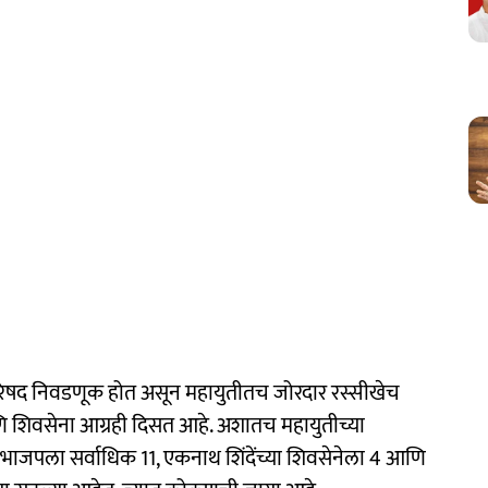
रिषद निवडणूक होत असून महायुतीतच जोरदार रस्सीखेच
णि शिवसेना आग्रही दिसत आहे. अशातच महायुतीच्या
ये भाजपला सर्वाधिक 11, एकनाथ शिंदेंच्या शिवसेनेला 4 आणि