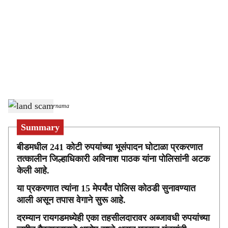
c
i
a
l
s
land scam
-
Sarkarnama
h
Summary
a
बीडमधील 241 कोटी रुपयांच्या भूसंपादन घोटाळा प्रकरणात
r
तत्कालीन जिल्हाधिकारी अविनाश पाठक यांना पोलिसांनी अटक
केली आहे.
e
या प्रकरणात त्यांना 15 मेपर्यंत पोलिस कोठडी सुनावण्यात
आली असून तपास वेगाने सुरू आहे.
दरम्यान रायगडमध्येही एका तहसीलदारावर अब्जावधी रुपयांच्या