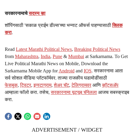
सरकारनामाचे
सदस्य व्हा
शॉपिंगसाठी 'सकाळ प्राईम डील्स'च्या भन्नाट ऑफर्स पाहण्यासाठी
क्लिक
करा
.
Read
Latest Marathi Political News
,
Breaking Political News
from
Maharashtra
,
India
,
Pune
&
Mumbai
at Sarkarnama. To Get
Live Political Marathi News on Mobile, Download the
Sarkarnama Mobile App for
Android
and
IOS
. सरकारनामा आता
सर्व सोशल मीडिया प्लॅटफॉर्मवर. ताज्या राजकीय घडामोडींसाठी
फेसबुक
,
ट्विटर
,
इन्स्टाग्राम
,
शेअर चॅट
,
टेलिग्रामवर
आणि
व्हॉट्सॲप
आम्हाला फॉलो करा. तसेच,
सरकारनामा यूट्यूब चॅनेलला
आजच सबस्क्राइब
करा.
ADVERTISEMENT / WIDGET