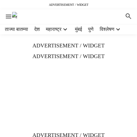
ADVERTISEMENT / WIDGET
H
ताज्या बातम्या
देश
महाराष्ट्र
मुंबई
पुणे
विश्लेषण
e
a
ADVERTISEMENT / WIDGET
d
e
ADVERTISEMENT / WIDGET
r
m
e
n
u
i
t
e
m
s
ADVERTISEMENT / WIDGET