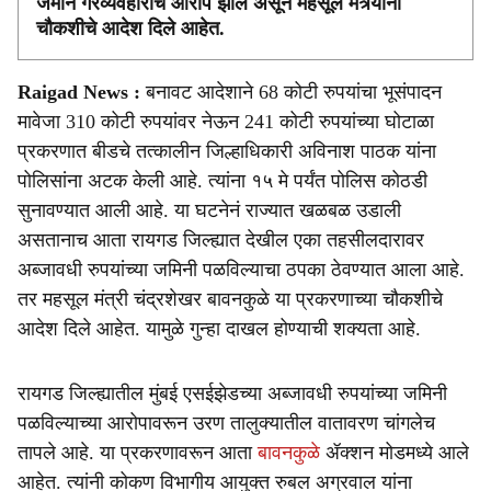
जमीन गैरव्यवहाराचे आरोप झाले असून महसूल मंत्र्यांनी
चौकशीचे आदेश दिले आहेत.
Raigad News :
बनावट आदेशाने 68 कोटी रुपयांचा भूसंपादन
मावेजा 310 कोटी रुपयांवर नेऊन 241 कोटी रुपयांच्या घोटाळा
प्रकरणात बीडचे तत्कालीन जिल्हाधिकारी अविनाश पाठक यांना
पोलिसांना अटक केली आहे. त्यांना १५ मे पर्यंत पोलिस कोठडी
सुनावण्यात आली आहे. या घटनेनं राज्यात खळबळ उडाली
असतानाच आता रायगड जिल्ह्यात देखील एका तहसीलदारावर
अब्जावधी रुपयांच्या जमिनी पळविल्याचा ठपका ठेवण्यात आला आहे.
तर महसूल मंत्री चंद्रशेखर बावनकुळे या प्रकरणाच्या चौकशीचे
आदेश दिले आहेत. यामुळे गुन्हा दाखल होण्याची शक्यता आहे.
रायगड जिल्ह्यातील मुंबई एसईझेडच्या अब्जावधी रुपयांच्या जमिनी
पळविल्याच्या आरोपावरून उरण तालुक्यातील वातावरण चांगलेच
तापले आहे. या प्रकरणावरून आता
बावनकुळे
ॲक्शन मोडमध्ये आले
आहेत. त्यांनी कोकण विभागीय आयुक्त रुबल अग्रवाल यांना