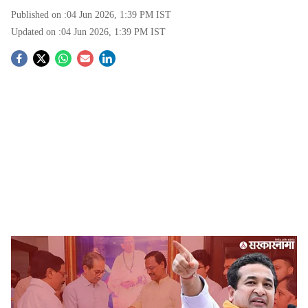
Published on :
04 Jun 2026, 1:39 PM
IST
Updated on :
04 Jun 2026, 1:39 PM
IST
S
o
c
i
a
l
s
MVA Setback MLC Election; Shivsena UBT Bal Mane And BJP Nitesh Rane
-
h
sarkarnama
a
Kokan MLC Election News :
राज्यातील विधान परिषदेच्या
जाहीर झालेल्या १७ जांगासाठी निवडणुका होत असून महायुतीचे