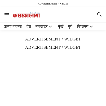
ADVERTISEMENT / WIDGET
H
ताज्या बातम्या
देश
महाराष्ट्र
मुंबई
पुणे
विश्लेषण
e
a
ADVERTISEMENT / WIDGET
d
e
ADVERTISEMENT / WIDGET
r
m
e
n
u
i
t
e
m
s