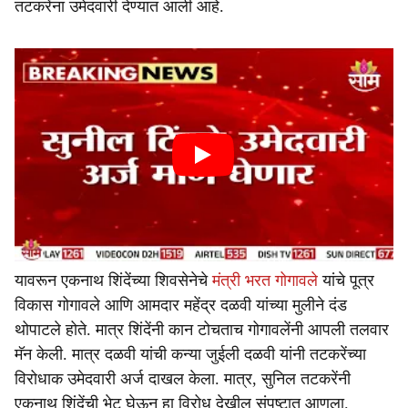
तटकरेंना उमेदवारी देण्यात आली आहे.
यावरून एकनाथ शिंदेंच्या शिवसेनेचे
मंत्री भरत गोगावले
यांचे पूत्र
विकास गोगावले आणि आमदार महेंद्र दळवी यांच्या मुलीने दंड
थोपाटले होते. मात्र शिंदेंनी कान टोचताच गोगावलेंनी आपली तलवार
मॅन केली. मात्र दळवी यांची कन्या जुईली दळवी यांनी तटकरेंच्या
विरोधाक उमेदवारी अर्ज दाखल केला. मात्र, सुनिल तटकरेंनी
एकनाथ शिंदेंची भेट घेऊन हा विरोध देखील संपुष्टात आणला.