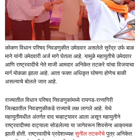
r
महाविकास आघाडीविरोधात पारडे जड दिसत आहे. आतापर्यंत ठाणे
e
आणि यवतमाळ या दोन ठिकाणी माघार घेण्यात असून नाशिक आणि
अहिल्यानगरमध्ये उमेदवार नसल्याने मविआची नाचक्की झाली आहे.
आता तर कोकणात देखील मविआला मोठा धक्का बसला आहे.
शिवसेना उद्धव बाळासाहेब ठाकरे पक्षाचे नेते आणि मविआकडून
कोकण विधान परिषद निवडणुकीत उमेदवार असलेले सुरेंद्र उर्फ बाळ
माने यांनी उमेदवारी अर्ज मागे घेतला आहे. यामुळे महायुतीचे उमेदवार
आणि राष्ट्रवादीचे नेते माजी आमदार अनिकेत तटकरे यांचा विजयाचा
मार्ग मोकळा झाला आहे. आता फक्त अधिकृत घोषणा होणेच बाकी
असल्याचे बोलले जात आहे.
राज्यातील विधान परिषद निवडणुकांमध्ये रायगड-रत्नागिरी
जिल्ह्यातील निवडणुकीकडे राज्याचे लक्ष लागले आहे. येथे
महायुतीमधील अंतर्गत वाद चव्हाट्यावर आला असून महायुतीने
राष्ट्रवादीच्या वाट्याला सोडलेल्या या जागेवरून शिवसेना आक्रमक
झाली होती. राष्ट्रवादीचे प्रदेशाध्यक्ष
सुनील तटकरेंचे
पुत्र अनिकेत