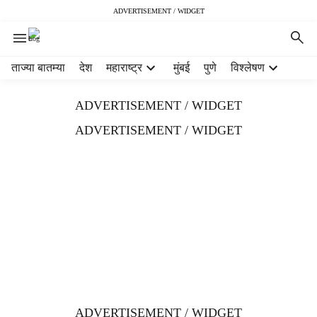
ADVERTISEMENT / WIDGET
H
ताज्या बातम्या
देश
महाराष्ट्र
मुंबई
पुणे
विश्लेषण
e
a
ADVERTISEMENT / WIDGET
d
e
ADVERTISEMENT / WIDGET
r
m
e
n
u
i
t
e
m
s
ADVERTISEMENT / WIDGET