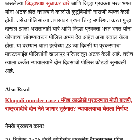
असलेल्या
जिल्हाध्यक्ष सुधाकर घारे
आणि जिल्हा प्रवक्ता भरत भगत
यांना अटक होत नसल्याने काळोखे कुटुंबियांनी नाराजी व्यक्त केली
होती. तसेच पोलिसांच्या तपासावर प्रश्न चिन्ह उपस्थित करत गुन्हा
दाखल झाला असतानाही घारे आणि जिल्हा प्रवक्ता भरत भगत यांना
कोणाच्या सांगण्यावरून पोलिस अभय देत आहेत असा सवाल केला
होता. या दरम्यान आता हत्येच्या 23 व्या दिवसी या प्रकरणाचा
मास्टरमाइंड पोलिसांनी खालापूर परिसरातून अटक केली आहे. तसेच
त्याला कर्जत न्यायालयाने दोन दिवसांची पोलिस कोठडी सुनावली
आहे.
Also Read
Khopoli murder case : मंगेश काळोखे प्रकरणात मोठी बातमी,
राष्ट्रवादीचे दोन नेते जाणार तुरुंगात? न्यायालयाचा घेतला निर्णय!
नेमके प्रकरण काय?
२६ डिसेंबर २०२५ रोजी खोपोलीत राजकीय वैमनस्यातून मंगेश