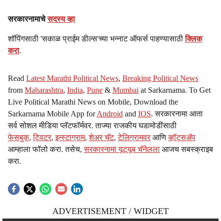
सरकारनामाचे
सदस्य व्हा
शॉपिंगसाठी 'सकाळ प्राईम डील्स'च्या भन्नाट ऑफर्स पाहण्यासाठी
क्लिक
करा
.
Read
Latest Marathi Political News
,
Breaking Political News
from
Maharashtra
,
India
,
Pune
&
Mumbai
at Sarkarnama. To Get
Live Political Marathi News on Mobile, Download the
Sarkarnama Mobile App for
Android
and
IOS
. सरकारनामा आता
सर्व सोशल मीडिया प्लॅटफॉर्मवर. ताज्या राजकीय घडामोडींसाठी
फेसबुक
,
ट्विटर
,
इन्स्टाग्राम
,
शेअर चॅट
,
टेलिग्रामवर
आणि
व्हॉट्सॲप
आम्हाला फॉलो करा. तसेच,
सरकारनामा यूट्यूब चॅनेलला
आजच सबस्क्राइब
करा.
ADVERTISEMENT / WIDGET