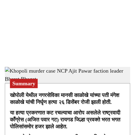
o
c
i
a
l
s
Khopoli murder case NCP Ajit Pawar faction leader Bharat Bhagat
h
Summary
a
खोपोली येथील नगरसेविका मानसी काळोखे यांच्या पती मंगेश
r
काळोखे यांची निर्घृण हत्या २६ डिसेंबर रोजी झाली होती.
e
या हत्या प्रकरणात कट रचल्याचा आरोप असलेले राष्ट्रवादी
काँग्रेस (अजित पवार गट) रायगड जिल्हा प्रवक्ते भरत भगत
पोलिसांसमोर हजर झाले आहेत.