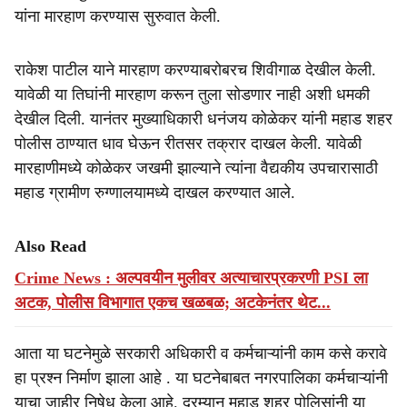
यांना मारहाण करण्यास सुरुवात केली.
राकेश पाटील याने मारहाण करण्याबरोबरच शिवीगाळ देखील केली.
यावेळी या तिघांनी मारहाण करून तुला सोडणार नाही अशी धमकी
देखील दिली. यानंतर मुख्याधिकारी धनंजय कोळेकर यांनी महाड शहर
पोलीस ठाण्यात धाव घेऊन रीतसर तक्रार दाखल केली. यावेळी
मारहाणीमध्ये कोळेकर जखमी झाल्याने त्यांना वैद्यकीय उपचारासाठी
महाड ग्रामीण रुग्णालयामध्ये दाखल करण्यात आले.
Also Read
Crime News : अल्पवयीन मुलीवर अत्याचारप्रकरणी PSI ला
अटक, पोलीस विभागात एकच खळबळ; अटकेनंतर थेट...
आता या घटनेमुळे सरकारी अधिकारी व कर्मचाऱ्यांनी काम कसे करावे
हा प्रश्न निर्माण झाला आहे . या घटनेबाबत नगरपालिका कर्मचाऱ्यांनी
याचा जाहीर निषेध केला आहे. दरम्यान महाड शहर पोलिसांनी या