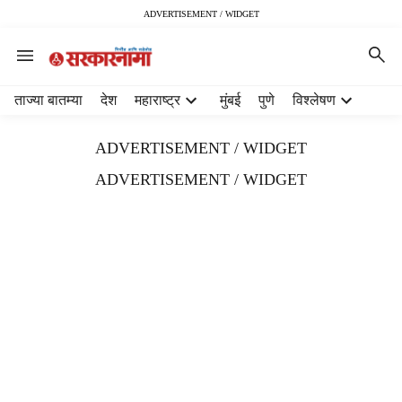
ADVERTISEMENT / WIDGET
H
ताज्या बातम्या
देश
महाराष्ट्र
मुंबई
पुणे
विश्लेषण
e
a
ADVERTISEMENT / WIDGET
d
e
ADVERTISEMENT / WIDGET
r
m
e
n
u
i
t
e
m
s