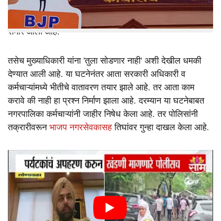
नगरपालिकेचे मुख्याधिकारी यांनाच भाजप नगरसेवक व
कार्यकर्त्यांकडून बेदम मारहाण करण्यात आल्याची धक्कादायक घटना
समोर आली आहे.
तसेच मुख्याधिकारी यांना 'तुला सोडणार नाही' अशी देखील धमकी
देण्यात आली आहे. या घटनेनंतर आता सरकारी अधिकारी व
कर्मचाऱ्यांमध्ये भीतीचे वातावरण तयार झाले आहे. तर आता काम
करावे की नाही हा प्रश्न निर्माण झाला आहे. दरम्यान या घटनेबाबत
नगरपालिका कर्मचाऱ्यांनी जाहीर निषेध केला आहे. तर पोलिसांनी
तक्रारीवरून
भाजप नगरसेवकासह
तिघांवर गुन्हा दाखल केला आहे.