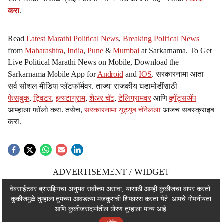
करा
.
Read
Latest Marathi Political News
,
Breaking Political News
from
Maharashtra
,
India
,
Pune
&
Mumbai
at Sarkarnama. To Get
Live Political Marathi News on Mobile, Download the
Sarkarnama Mobile App for
Android
and
IOS
. सरकारनामा आता
सर्व सोशल मीडिया प्लॅटफॉर्मवर. ताज्या राजकीय घडामोडींसाठी
फेसबुक
,
ट्विटर
,
इन्स्टाग्राम
,
शेअर चॅट
,
टेलिग्रामवर
आणि
व्हॉट्सॲप
आम्हाला फॉलो करा. तसेच,
सरकारनामा यूट्यूब चॅनेलला
आजच सबस्क्राइब
करा.
ADVERTISEMENT / WIDGET
ADVERTISEMENT / WIDGET
वेबसाईटवर ब्राउझिंगचा अनुभव सर्वोत्तम असावा, यासाठी आम्ही कुकीजचा वापर करतो.
कुकीजमुळे तुम्हाला तुमच्या आवडत्या मजकुराची शिफारस करता येते. आमचे
गोपनीयता
ADVERTISEMENT / WIDGET
आणि कुकीजसंदर्भातील धोरण तुम्हाला मान्य आहे.