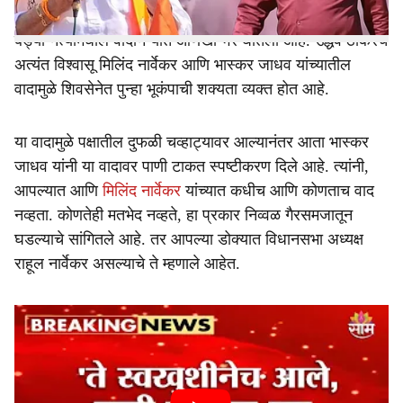
असल्याच्या चर्चांनी ठाकरेंचे टेन्शन वाढवले असतानाच पक्षातील दोन
बड्या नेत्यांमधील वादाने यात आणखी भर घातली आहे. उद्धव ठाकरेंचे
अत्यंत विश्वासू मिलिंद नार्वेकर आणि भास्कर जाधव यांच्यातील
वादामुळे शिवसेनेत पुन्हा भूकंपाची शक्यता व्यक्त होत आहे.
या वादामुळे पक्षातील दुफळी चव्हाट्यावर आल्यानंतर आता भास्कर
जाधव यांनी या वादावर पाणी टाकत स्पष्टीकरण दिले आहे. त्यांनी,
आपल्यात आणि
मिलिंद नार्वेकर
यांच्यात कधीच आणि कोणताच वाद
नव्हता. कोणतेही मतभेद नव्हते, हा प्रकार निव्वळ गैरसमजातून
घडल्याचे सांगितले आहे. तर आपल्या डोक्यात विधानसभा अध्यक्ष
राहूल नार्वेकर असल्याचे ते म्हणाले आहेत.