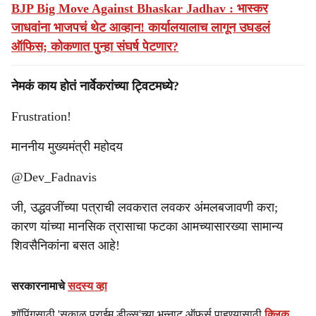
BJP Big Move Against Bhaskar Jadhav : भास्कर
जाधवांना भाजपचं थेट आव्हान! कार्यालयालाच लागून उघडलं
ऑफिस; कोकणात पुन्हा संघर्ष पेटणार?
नेमकं काय होतं नार्वेकरांच्या ट्विटमध्ये?
Frustration!
माननीय मुख्यमंत्री महोदय
@Dev_Fadnavis
जी, उद्धवजींच्या पत्राची लवकरात लवकर अंमलबजावणी करा;
कारण यांच्या मानसिक त्रासाचा फटका आमच्यासारख्या सामान्य
शिवसैनिकांना बसत आहे!
सरकारनामाचे
सदस्य व्हा
शॉपिंगसाठी 'सकाळ प्राईम डील्स'च्या भन्नाट ऑफर्स पाहण्यासाठी
क्लिक