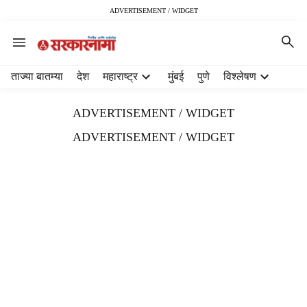
ADVERTISEMENT / WIDGET
H
ताज्या बातम्या
देश
महाराष्ट्र
मुंबई
पुणे
विश्लेषण
e
a
ADVERTISEMENT / WIDGET
d
e
ADVERTISEMENT / WIDGET
r
m
e
n
u
i
t
e
m
s