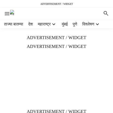
ADVERTISEMENT / WIDGET
H
ताज्या बातम्या
देश
महाराष्ट्र
मुंबई
पुणे
विश्लेषण
e
a
ADVERTISEMENT / WIDGET
d
e
ADVERTISEMENT / WIDGET
r
m
e
n
u
i
t
e
m
s
ADVERTISEMENT / WIDGET