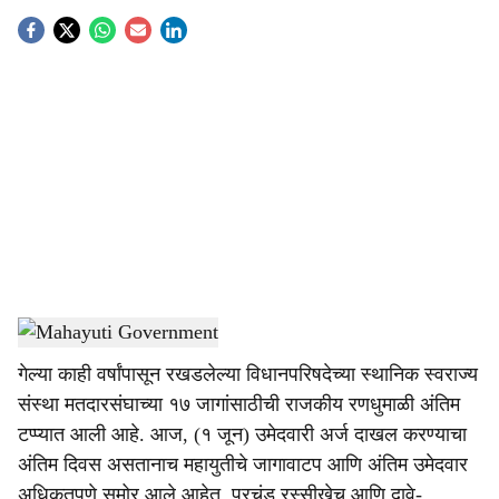
S
o
c
i
a
l
s
Mahayuti Government
-
Sarkarnama
h
गेल्या काही वर्षांपासून रखडलेल्या विधानपरिषदेच्या स्थानिक स्वराज्य
a
संस्था मतदारसंघाच्या १७ जागांसाठीची राजकीय रणधुमाळी अंतिम
r
टप्प्यात आली आहे. आज, (१ जून) उमेदवारी अर्ज दाखल करण्याचा
अंतिम दिवस असतानाच महायुतीचे जागावाटप आणि अंतिम उमेदवार
e
अधिकृतपणे समोर आले आहेत. प्रचंड रस्सीखेच आणि दावे-