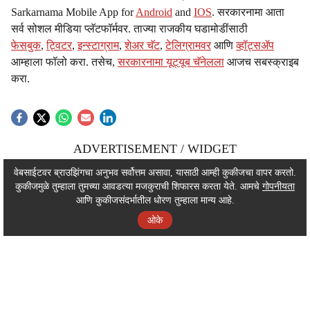
Sarkarnama Mobile App for
Android
and
IOS
. सरकारनामा आता
सर्व सोशल मीडिया प्लॅटफॉर्मवर. ताज्या राजकीय घडामोडींसाठी
फेसबुक
,
ट्विटर
,
इन्स्टाग्राम
,
शेअर चॅट
,
टेलिग्रामवर
आणि
व्हॉट्सॲप
आम्हाला फॉलो करा. तसेच,
सरकारनामा यूट्यूब चॅनेलला
आजच सबस्क्राइब
करा.
ADVERTISEMENT / WIDGET
ADVERTISEMENT / WIDGET
वेबसाईटवर ब्राउझिंगचा अनुभव सर्वोत्तम असावा, यासाठी आम्ही कुकीजचा वापर करतो.
कुकीजमुळे तुम्हाला तुमच्या आवडत्या मजकुराची शिफारस करता येते. आमचे
गोपनीयता
ADVERTISEMENT / WIDGET
आणि कुकीजसंदर्भातील धोरण तुम्हाला मान्य आहे.
ओके