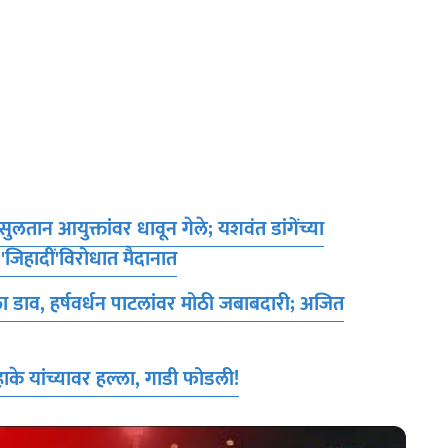
न आयुक्तांवर धावून गेले; यशवंत डांगेंच्या
 'जिहादीं'विरोधात मैदानात
डाव, हर्षवर्धन पाटलांवर मोठी जबाबदारी; अजित
के यांच्यावर हल्ला, गाडी फोडली!