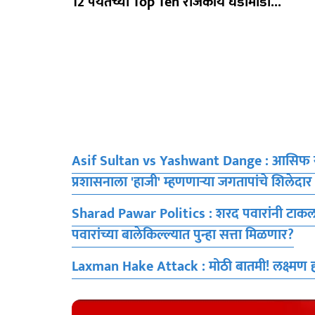
12 पर्यंतच्या Top Ten राजकीय घडामोडी...
Asif Sultan vs Yashwant Dange : आसिफ सुलता
प्रशासनाला 'हाजी' म्हणणाऱ्या जगतापांचे शिलेदार
Sharad Pawar Politics : शरद पवारांनी टाकला 
पवारांच्या बालेकिल्ल्यात पुन्हा सत्ता मिळणार?
Laxman Hake Attack : मोठी बातमी! लक्ष्मण हा