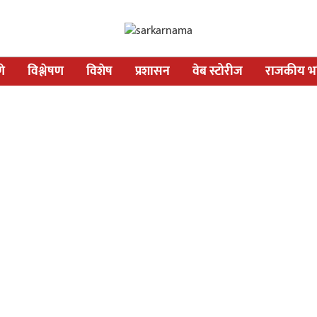
णे
विश्लेषण
विशेष
प्रशासन
वेब स्टोरीज
राजकीय भव