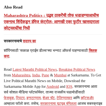
Also Read
Maharashtra Politics : उद्धव ठाकरेंची तोफ धडाडण्याआधीच
एकनाथ शिंदेंकडून डॅमेज कंट्रोल; आणखी एका फुटीर खासदाराला
कोट्यवधींचा निधी
सरकारनामाचे
सदस्य व्हा
शॉपिंगसाठी 'सकाळ प्राईम डील्स'च्या भन्नाट ऑफर्स पाहण्यासाठी
क्लिक
करा
.
Read
Latest Marathi Political News
,
Breaking Political News
from
Maharashtra
,
India
,
Pune
&
Mumbai
at Sarkarnama. To Get
Live Political Marathi News on Mobile, Download the
Sarkarnama Mobile App for
Android
and
IOS
. सरकारनामा आता
सर्व सोशल मीडिया प्लॅटफॉर्मवर. ताज्या राजकीय घडामोडींसाठी
फेसबुक
,
ट्विटर
,
इन्स्टाग्राम
,
शेअर चॅट
,
टेलिग्रामवर
आणि
व्हॉट्सॲप
आम्हाला फॉलो करा. तसेच,
सरकारनामा यूट्यूब चॅनेलला
आजच सबस्क्राइब