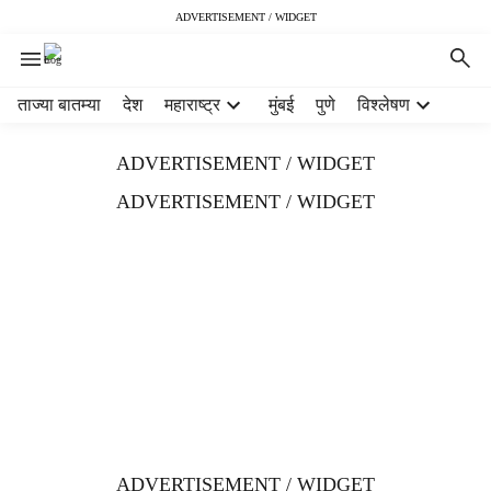
ADVERTISEMENT / WIDGET
H
ताज्या बातम्या
देश
महाराष्ट्र
मुंबई
पुणे
विश्लेषण
e
a
ADVERTISEMENT / WIDGET
d
e
ADVERTISEMENT / WIDGET
r
m
e
n
u
i
t
e
m
s
ADVERTISEMENT / WIDGET