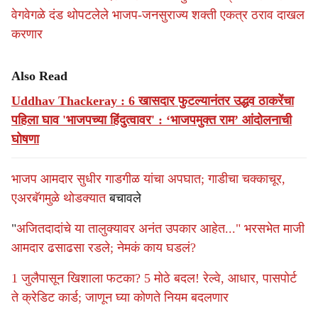
वेगवेगळे दंड थोपटलेले भाजप-जनसुराज्य शक्ती एकत्र ठराव दाखल
करणार
Also Read
Uddhav Thackeray : 6 खासदार फुटल्यानंतर उद्धव ठाकरेंचा
पहिला घाव 'भाजपच्या हिंदुत्वावर' : ‘भाजपमुक्त राम’ आंदोलनाची
घोषणा
भाजप आमदार सुधीर गाडगीळ यांचा अपघात; गाडीचा चक्काचूर,
एअरबॅगमुळे थोडक्यात
बचावले
"
अजितदादांचे या तालुक्यावर अनंत उपकार आहेत..." भरसभेत माजी
आमदार ढसाढसा रडले; नेमकं काय घडलं?
1 जुलैपासून खिशाला फटका? 5 मोठे बदल! रेल्वे, आधार, पासपोर्ट
ते क्रेडिट कार्ड; जाणून घ्या कोणते नियम बदलणार