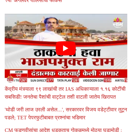
'त्या' अँगलवर पोलिसांचा फोकस
केंद्रीय मंत्र्याला ९९ लाखांची तर IAS अधिकाऱ्याला १.१६ कोटींची
सबसिडी! जनतेचा पैशांची वाट्टेल तशी वाटली जातेय खिरापत
'थोडी जरी लाज उरली असेल...', सरकारवर विजय वडेट्टीवार तुटून
पडले; TET पेपरफुटीबाबत प्रश्नांचा भडिमार
CM फडणवीसांचा आदेश धडकताच गोकुळमध्ये मोठ्या घडामोडी :