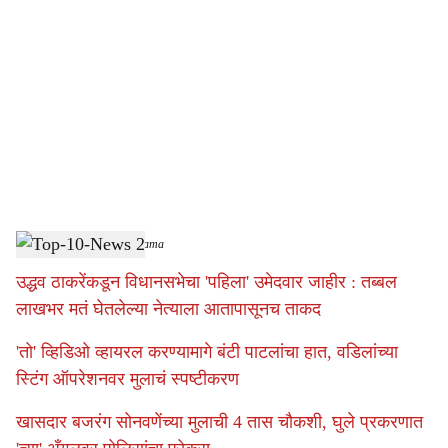
o
c
i
a
l
s
Top-10-News 2
-
Sarkarnama
h
उद्धव ठाकरेंकडून विधानसभेचा 'पहिला' उमेदवार जाहीर : तब्बल
a
लाखभर मतं घेतलेल्या नेत्याला आतापासूनच ताकद
r
'तो' व्हिडिओ व्हायरल करण्यामागे बंटी पाटलांचा हात, वडिलांच्या
e
स्टिंग ऑपरेशनवर मुलाचं स्पष्टीकरण
खासदार बजरंग सोनवणेंच्या मुलाची 4 तास चौकशी, घुले प्रकरणात