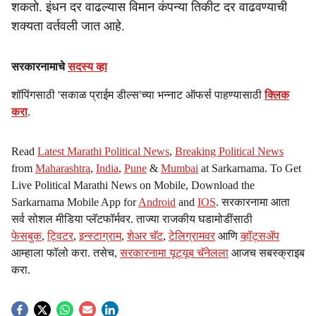
शकतो. इंधन दर वाढल्यास विमान कंपन्या तिकीट दर वाढवण्याची
शक्यता वर्तवली जात आहे.
सरकारनामाचे
सदस्य व्हा
शॉपिंगसाठी 'सकाळ प्राईम डील्स'च्या भन्नाट ऑफर्स पाहण्यासाठी
क्लिक
करा
.
Read
Latest Marathi Political News
,
Breaking Political News
from
Maharashtra
,
India
,
Pune
&
Mumbai
at Sarkarnama. To Get
Live Political Marathi News on Mobile, Download the
Sarkarnama Mobile App for
Android
and
IOS
. सरकारनामा आता
सर्व सोशल मीडिया प्लॅटफॉर्मवर. ताज्या राजकीय घडामोडींसाठी
फेसबुक
,
ट्विटर
,
इन्स्टाग्राम
,
शेअर चॅट
,
टेलिग्रामवर
आणि
व्हॉट्सॲप
आम्हाला फॉलो करा. तसेच,
सरकारनामा यूट्यूब चॅनेलला
आजच सबस्क्राइब
करा.