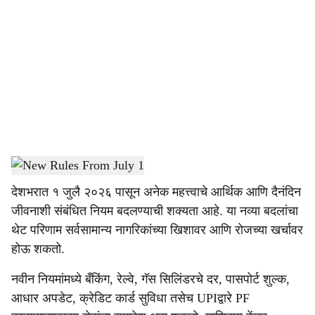
o
c
i
a
l
s
New Rules From July 1
-
Sarkarnama
h
देशभरात १ जुलै २०२६ पासून अनेक महत्त्वाचे आर्थिक आणि दैनंदिन
a
जीवनाशी संबंधित नियम बदलण्याची शक्यता आहे. या नव्या बदलांचा
r
थेट परिणाम सर्वसामान्य नागरिकांच्या खिशावर आणि रोजच्या खर्चावर
होऊ शकतो.
e
नवीन नियमांमध्ये बँकिंग, रेल्वे, गॅस सिलिंडरचे दर, पासपोर्ट शुल्क,
आधार अपडेट, क्रेडिट कार्ड सुविधा तसेच UPIद्वारे PF