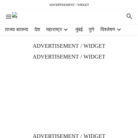
ADVERTISEMENT / WIDGET
H
ताज्या बातम्या
देश
महाराष्ट्र
मुंबई
पुणे
विश्लेषण
e
a
ADVERTISEMENT / WIDGET
d
e
ADVERTISEMENT / WIDGET
r
m
e
n
u
i
t
e
m
s
ADVERTISEMENT / WIDGET