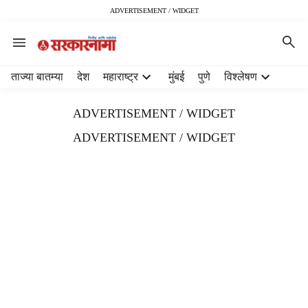
ADVERTISEMENT / WIDGET
H
ताज्या बातम्या
देश
महाराष्ट्र
मुंबई
पुणे
विश्लेषण
e
a
ADVERTISEMENT / WIDGET
d
e
ADVERTISEMENT / WIDGET
r
m
e
n
u
i
t
e
m
s