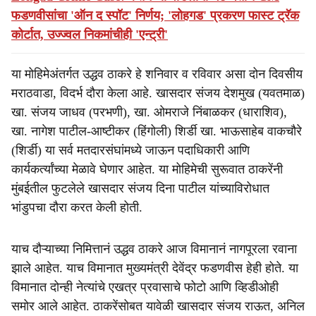
फडणवीसांचा 'ऑन द स्पॉट' निर्णय; 'लोहगड' प्रकरण फास्ट ट्रॅक
कोर्टात, उज्ज्वल निकमांचीही 'एन्ट्री'
या मोहिमेअंतर्गत उद्धव ठाकरे हे शनिवार व रविवार असा दोन दिवसीय
मराठवाडा, विदर्भ दौरा केला आहे. खासदार संजय देशमुख (यवतमाळ)
खा. संजय जाधव (परभणी), खा. ओमराजे निंबाळकर (धाराशिव),
खा. नागेश पाटील-आष्टीकर (हिंगोली) शिर्डी खा. भाऊसाहेब वाकचौरे
(शिर्डी) या सर्व मतदारसंघांमध्ये जाऊन पदाधिकारी आणि
कार्यकर्त्यांच्या मेळावे घेणार आहेत. या मोहिमेची सुरूवात ठाकरेंनी
मुंबईतील फुटलेले खासदार संजय दिना पाटील यांच्याविरोधात
भांडुपचा दौरा करत केली होती.
याच दौऱ्याच्या निमित्तानं उद्धव ठाकरे आज विमानानं नागपूरला रवाना
झाले आहेत. याच विमानात मुख्यमंत्री देवेंद्र फडणवीस हेही होते. या
विमानात दोन्ही नेत्यांचे एखत्र प्रवासाचे फोटो आणि व्हिडीओही
समोर आले आहेत. ठाकरेंसोबत यावेळी खासदार संजय राऊत, अनिल