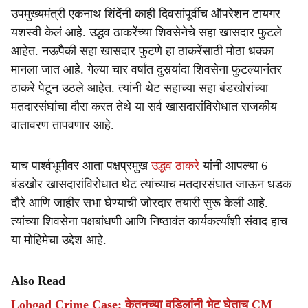
उपमुख्यमंत्री एकनाथ शिंदेंनी काही दिवसांपूर्वीच ऑपरेशन टायगर
यशस्वी केलं आहे. उद्धव ठाकरेंच्या शिवसेनेचे सहा खासदार फुटले
आहेत. नऊपैकी सहा खासदार फुटणे हा ठाकरेंसाठी मोठा धक्का
मानला जात आहे. गेल्या चार वर्षांत दुसर्‍यांदा शिवसेना फुटल्यानंतर
ठाकरे पेटून उठले आहेत. त्यांनी थेट सहाच्या सहा बंडखोरांच्या
मतदारसंघांचा दौरा करत तेथे या सर्व खासदारांविरोधात राजकीय
वातावरण तापवणार आहे.
याच पार्श्वभूमीवर आता पक्षप्रमुख
उद्धव ठाकरे
यांनी आपल्या 6
बंडखोर खासदारांविरोधात थेट त्यांच्याच मतदारसंघात जाऊन धडक
दौरे आणि जाहीर सभा घेण्याची जोरदार तयारी सुरू केली आहे.
त्यांच्या शिवसेना पक्षबांधणी आणि निष्ठावंत कार्यकर्त्यांशी संवाद हाच
या मोहिमेचा उद्देश आहे.
Also Read
Lohgad Crime Case: केतनच्या वडिलांनी भेट घेताच CM