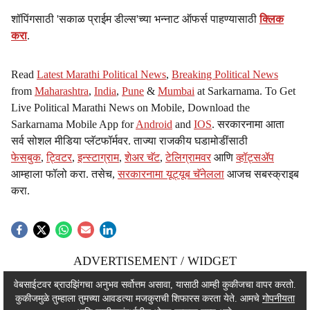
शॉपिंगसाठी 'सकाळ प्राईम डील्स'च्या भन्नाट ऑफर्स पाहण्यासाठी
क्लिक
करा
.
Read
Latest Marathi Political News
,
Breaking Political News
from
Maharashtra
,
India
,
Pune
&
Mumbai
at Sarkarnama. To Get
Live Political Marathi News on Mobile, Download the
Sarkarnama Mobile App for
Android
and
IOS
. सरकारनामा आता
सर्व सोशल मीडिया प्लॅटफॉर्मवर. ताज्या राजकीय घडामोडींसाठी
फेसबुक
,
ट्विटर
,
इन्स्टाग्राम
,
शेअर चॅट
,
टेलिग्रामवर
आणि
व्हॉट्सॲप
आम्हाला फॉलो करा. तसेच,
सरकारनामा यूट्यूब चॅनेलला
आजच सबस्क्राइब
करा.
ADVERTISEMENT / WIDGET
ADVERTISEMENT / WIDGET
वेबसाईटवर ब्राउझिंगचा अनुभव सर्वोत्तम असावा, यासाठी आम्ही कुकीजचा वापर करतो.
कुकीजमुळे तुम्हाला तुमच्या आवडत्या मजकुराची शिफारस करता येते. आमचे
गोपनीयता
ADVERTISEMENT / WIDGET