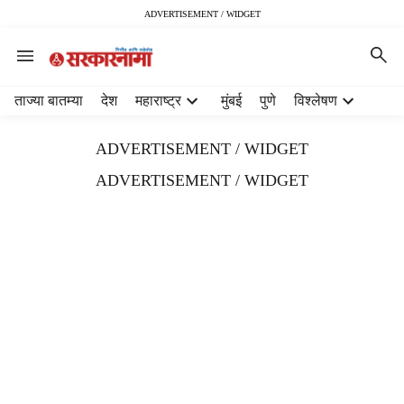
ADVERTISEMENT / WIDGET
H
ताज्या बातम्या
देश
महाराष्ट्र
मुंबई
पुणे
विश्लेषण
e
a
ADVERTISEMENT / WIDGET
d
e
ADVERTISEMENT / WIDGET
r
m
e
n
u
i
t
e
m
s