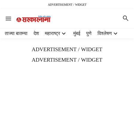
ADVERTISEMENT / WIDGET
H
ताज्या बातम्या
देश
महाराष्ट्र
मुंबई
पुणे
विश्लेषण
e
a
ADVERTISEMENT / WIDGET
d
e
ADVERTISEMENT / WIDGET
r
m
e
n
u
i
t
e
m
s