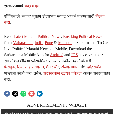
सरकारनामाचे
सदस्य व्हा
शॉपिंगसाठी 'सकाळ प्राईम डील्स'च्या भन्नाट ऑफर्स पाहण्यासाठी
क्लिक
करा
.
Read
Latest Marathi Political News
,
Breaking Political News
from
Maharashtra
,
India
,
Pune
&
Mumbai
at Sarkarnama. To Get
Live Political Marathi News on Mobile, Download the
Sarkarnama Mobile App for
Android
and
IOS
. सरकारनामा आता
सर्व सोशल मीडिया प्लॅटफॉर्मवर. ताज्या राजकीय घडामोडींसाठी
फेसबुक
,
ट्विटर
,
इन्स्टाग्राम
,
शेअर चॅट
,
टेलिग्रामवर
आणि
व्हॉट्सॲप
आम्हाला फॉलो करा. तसेच,
सरकारनामा यूट्यूब चॅनेलला
आजच सबस्क्राइब
करा.
ADVERTISEMENT / WIDGET
वेबसाईटवर ब्राउझिंगचा अनुभव सर्वोत्तम असावा, यासाठी आम्ही कुकीजचा वापर करतो.