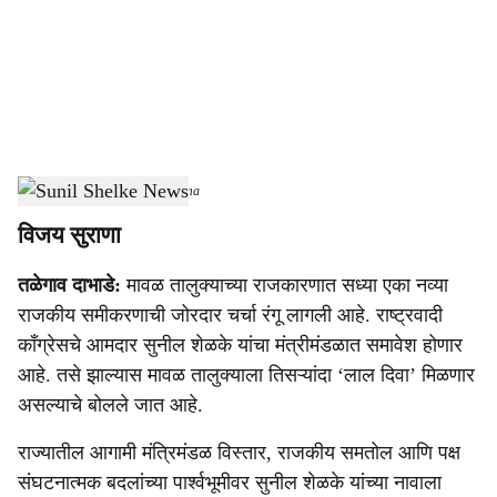
i
a
l
s
Sunil Shelke News
-
Sarkarnama
h
विजय सुराणा
a
तळेगाव दाभाडे:
मावळ तालुक्याच्या राजकारणात सध्या एका नव्या
r
राजकीय समीकरणाची जोरदार चर्चा रंगू लागली आहे. राष्ट्रवादी
e
काँग्रेसचे आमदार सुनील शेळके यांचा मंत्रीमंडळात समावेश होणार
आहे. तसे झाल्यास मावळ तालुक्याला तिसऱ्यांदा ‘लाल दिवा’ मिळणार
असल्याचे बोलले जात आहे.
राज्यातील आगामी मंत्रिमंडळ विस्तार, राजकीय समतोल आणि पक्ष
संघटनात्मक बदलांच्या पार्श्वभूमीवर सुनील शेळके यांच्या नावाला