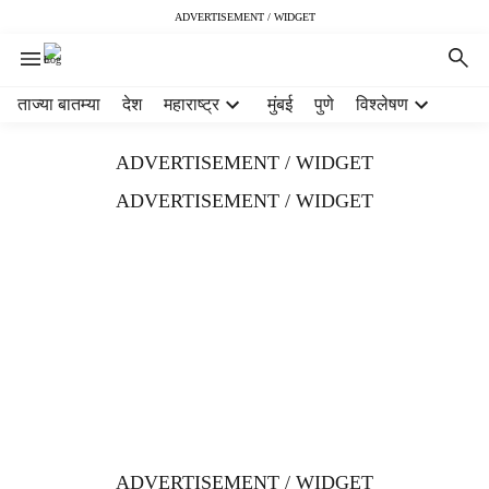
ADVERTISEMENT / WIDGET
H
ताज्या बातम्या
देश
महाराष्ट्र
मुंबई
पुणे
विश्लेषण
e
a
ADVERTISEMENT / WIDGET
d
e
ADVERTISEMENT / WIDGET
r
m
e
n
u
i
t
e
m
s
ADVERTISEMENT / WIDGET