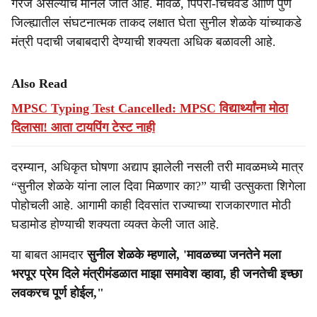
गरज असल्याचे मानले जात आहे. मावळ, पिंपरी-चिंचवड आणि पुणे
जिल्ह्यातील संघटनात्मक ताकद लक्षात घेता सुनील शेळके यांच्याकडे
मंत्री पदाची जबाबदारी देण्याची शक्यता अधिक बळावली आहे.
Also Read
MPSC Typing Test Cancelled: MPSC विद्यार्थ्यांना मोठा
दिलासा! आता टायपिंग टेस्ट नाही
दरम्यान, अधिकृत घोषणा अद्याप झालेली नसली तरी मावळमध्ये मात्र
“सुनील शेळके यांना लाल दिवा मिळणार का?” याची उत्सुकता शिगेला
पोहोचली आहे. आगामी काही दिवसांत राज्याच्या राजकारणात मोठी
घडामोड होण्याची शक्यता व्यक्त केली जात आहे.
या बाबत आमदार
सुनील शेळके म्हणाले, 'मावळच्या जनतेने मला
भरपूर प्रेम दिले मंत्रीमंडळात माझा समावेश व्हावा, ही जनतेची इच्छा
लवकरच पूर्ण होईल,"