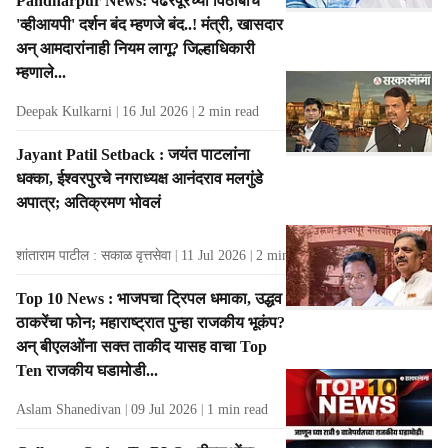
Pandharpur News: पंढरपूरच्या विठोबाचं
'व्हीआयपी' दर्शन बंद म्हणजे बंद..! मंत्री, खासदार
अन् आमदारांनाही नियम लागू? जिल्हाधिकारी
म्हणाले...
Deepak Kulkarni
16 Jul 2026
2
min read
Jayant Patil Setback : जयंत पाटलांना
धक्का, ईश्वरपुरचे नगराध्यक्ष आनंदराव मलगुंडे
अपात्र; अतिक्रमण भोवलं
शांताराम पाटील : सकाळ वृत्तसेवा
11 Jul 2026
2
min read
Top 10 News : भाजपचा ट्रिपल धमाका, उद्धव
ठाकरेंचा फोन; महाराष्ट्रात पुन्हा राजकीय भूकंप?
अन् बीएलओंना सक्त ताकीद यासह वाचा Top
Ten राजकीय घडामोडी...
Aslam Shanedivan
09 Jul 2026
1
min read