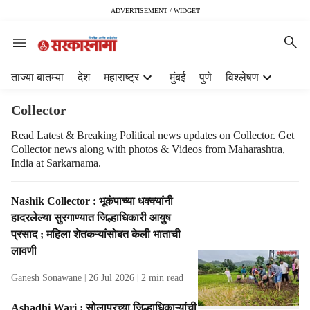
ADVERTISEMENT / WIDGET
H
ताज्या बातम्या
देश
महाराष्ट्र
मुंबई
पुणे
विश्लेषण
e
a
Collector
d
e
Read Latest & Breaking Political news updates on Collector. Get
Collector news along with photos & Videos from Maharashtra,
r
India at Sarkarnama.
m
e
n
T
Nashik Collector : भूकंपाच्या धक्क्यांनी
u
a
हादरलेल्या सुरगाण्यात जिल्हाधिकारी आयुष
i
g
प्रसाद ; महिला शेतकऱ्यांसोबत केली भाताची
t
R
लावणी
e
e
m
s
Ganesh Sonawane
26 Jul 2026
2
min read
s
u
l
Ashadhi Wari : सोलापूरच्या जिल्हाधिकाऱ्यांची