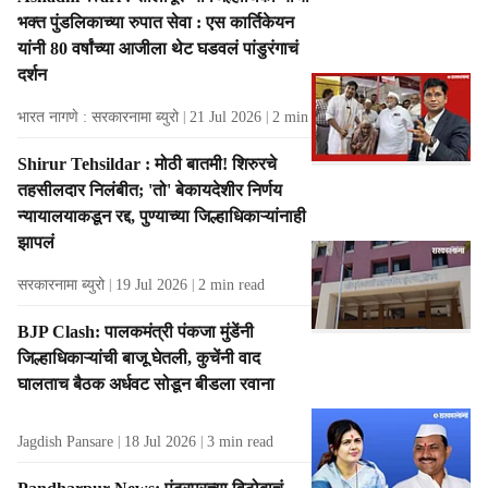
t
भक्त पुंडलिकाच्या रुपात सेवा : एस कार्तिकेयन
s
यांनी 80 वर्षांच्या आजीला थेट घडवलं पांडुरंगाचं
दर्शन
भारत नागणे : सरकारनामा ब्युरो
21 Jul 2026
2
min read
Shirur Tehsildar : मोठी बातमी! शिरुरचे
तहसीलदार निलंबीत; 'तो' बेकायदेशीर निर्णय
न्यायालयाकडून रद्द, पुण्याच्या जिल्हाधिकाऱ्यांनाही
झापलं
सरकारनामा ब्युरो
19 Jul 2026
2
min read
BJP Clash: पालकमंत्री पंकजा मुंडेंनी
जिल्हाधिकाऱ्यांची बाजू घेतली, कुचेंनी वाद
घालताच बैठक अर्धवट सोडून बीडला रवाना
Jagdish Pansare
18 Jul 2026
3
min read