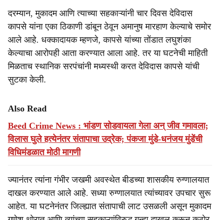
दरम्यान, मुकादम आणि त्याच्या सहकाऱ्यांनी चार दिवस देविदास
कापसे यांना एका ठिकाणी डांबून ठेवून अमानुष मारहाण केल्याचे समोर
आले आहे. धक्कादायक म्हणजे, कापसे यांच्या तोंडात लघुशंका
केल्याचा आरोपही आता करण्यात आला आहे. तर या घटनेची माहिती
मिळताच स्थानिक सरपंचांनी मध्यस्थी करत देविदास कापसे यांची
सुटका केली.
Also Read
Beed Crime News : भांडण सोडवायला गेला अन् जीव गमावला;
विलास घुले हत्येनंतर संतापाचा उद्रेक; पंकजा मुंडे-धनंजय मुंडेंची
विधिमंडळात मोठी मागणी
ज्यानंतर त्यांना गंभीर जखमी अवस्थेत बीडच्या शासकीय रुग्णालयात
दाखल करण्यात आले आहे. सध्या रुग्णालयात त्यांच्यावर उपचार सुरू
आहेत. या घटनेनंतर जिल्ह्यात संतापाची लाट उसळली असून मुकादम
गणेश थोरात आणि त्यांच्या सहकाऱ्यांविरुद्ध गुन्हा दाखल करून कठोर