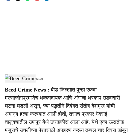
o
c
i
a
l
s
Beed Crime
-
sarkarnama
h
Beed Crime News :
बीड जिल्ह्यात पुन्हा एकदा
a
मस्साजोगप्रमाणेच धक्कादायक आणि अंगाचा थरकाप उडवणारी
r
घटना घडली असून, ज्या पद्धतीने दिवंगत संतोष देशमुख यांची
अमानुष हत्या करण्यात आली होती, तसाच प्रकार गेवराई
e
तालुक्यातील उमापूर येथे उघडकीस आला आहे. येथे एका ऊसतोड
मजुराचे उचलीच्या पैशासाठी अपहरण करून तब्बल चार दिवस डांबून