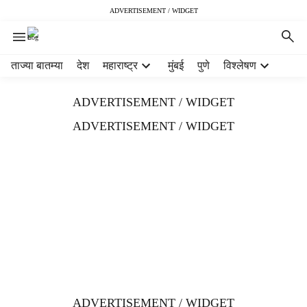
ADVERTISEMENT / WIDGET
H
ताज्या बातम्या
देश
महाराष्ट्र
मुंबई
पुणे
विश्लेषण
e
a
ADVERTISEMENT / WIDGET
d
e
ADVERTISEMENT / WIDGET
r
m
e
n
u
i
t
e
m
s
ADVERTISEMENT / WIDGET