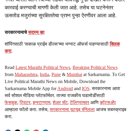
कारवाई करण्याची मागणी केली जात आहे. तसेच या घटनेनंतर
ऊसतोड मजुरांच्या सुरक्षिततेचा प्रश्न पुन्हा ऐरणीवर आला आहे.
सरकारनामाचे
सदस्य व्हा
शॉपिंगसाठी 'सकाळ प्राईम डील्स'च्या भन्नाट ऑफर्स पाहण्यासाठी
क्लिक
करा
.
Read
Latest Marathi Political News
,
Breaking Political News
from
Maharashtra
,
India
,
Pune
&
Mumbai
at Sarkarnama. To Get
Live Political Marathi News on Mobile, Download the
Sarkarnama Mobile App for
Android
and
IOS
. सरकारनामा आता
सर्व सोशल मीडिया प्लॅटफॉर्मवर. ताज्या राजकीय घडामोडींसाठी
फेसबुक
,
ट्विटर
,
इन्स्टाग्राम
,
शेअर चॅट
,
टेलिग्रामवर
आणि
व्हॉट्सॲप
आम्हाला फॉलो करा. तसेच,
सरकारनामा यूट्यूब चॅनेलला
आजच सबस्क्राइब
करा.