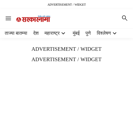
ADVERTISEMENT / WIDGET
H
ताज्या बातम्या
देश
महाराष्ट्र
मुंबई
पुणे
विश्लेषण
e
a
ADVERTISEMENT / WIDGET
d
e
ADVERTISEMENT / WIDGET
r
m
e
n
u
i
t
e
m
s