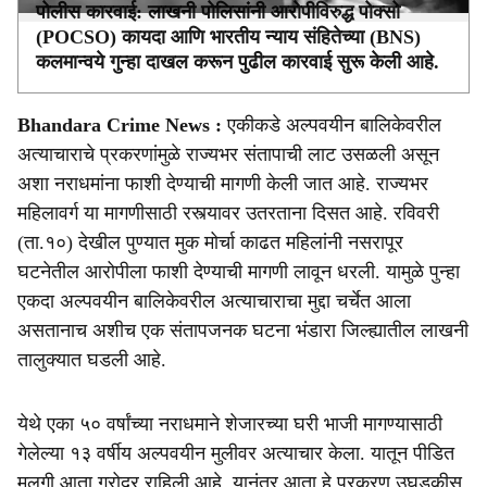
पोलीस कारवाई: लाखनी पोलिसांनी आरोपीविरुद्ध पोक्सो
(POCSO) कायदा आणि भारतीय न्याय संहितेच्या (BNS)
कलमान्वये गुन्हा दाखल करून पुढील कारवाई सुरू केली आहे.
Bhandara Crime News :
एकीकडे अल्पवयीन बालिकेवरील
अत्याचाराचे प्रकरणांमुळे राज्यभर संतापाची लाट उसळली असून
अशा नराधमांना फाशी देण्याची मागणी केली जात आहे. राज्यभर
महिलावर्ग या मागणीसाठी रस्त्यावर उतरताना दिसत आहे. रविवरी
(ता.१०) देखील पुण्यात मुक मोर्चा काढत महिलांनी नसरापूर
घटनेतील आरोपीला फाशी देण्याची मागणी लावून धरली. यामुळे पुन्हा
एकदा अल्पवयीन बालिकेवरील अत्याचाराचा मुद्दा चर्चेत आला
असतानाच अशीच एक संतापजनक घटना भंडारा जिल्ह्यातील लाखनी
तालुक्यात घडली आहे.
येथे एका ५० वर्षांच्या नराधमाने शेजारच्या घरी भाजी मागण्यासाठी
गेलेल्या १३ वर्षीय अल्पवयीन मुलीवर अत्याचार केला. यातून पीडित
मुलगी आता गरोदर राहिली आहे. यानंतर आता हे प्रकरण उघडकीस