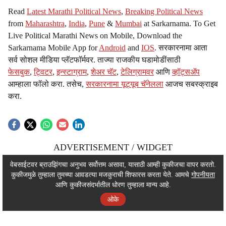
Read
Latest Marathi Political News
,
Breaking Political News
from
Maharashtra
,
India
,
Pune
&
Mumbai
at Sarkarnama. To Get
Live Political Marathi News on Mobile, Download the
Sarkarnama Mobile App for
Android
and
IOS
. सरकारनामा आता
सर्व सोशल मीडिया प्लॅटफॉर्मवर. ताज्या राजकीय घडामोडींसाठी
फेसबुक
,
ट्विटर
,
इन्स्टाग्राम
,
शेअर चॅट
,
टेलिग्रामवर
आणि
व्हॉट्सॲप
आम्हाला फॉलो करा. तसेच,
सरकारनामा यूट्यूब चॅनेलला
आजच सबस्क्राइब
करा.
ADVERTISEMENT / WIDGET
ADVERTISEMENT / WIDGET
वेबसाईटवर ब्राउझिंगचा अनुभव सर्वोत्तम असावा, यासाठी आम्ही कुकीजचा वापर करतो.
कुकीजमुळे तुम्हाला तुमच्या आवडत्या मजकुराची शिफारस करता येते. आमचे
गोपनीयता
ADVERTISEMENT / WIDGET
आणि कुकीजसंदर्भातील धोरण तुम्हाला मान्य आहे.
ओके