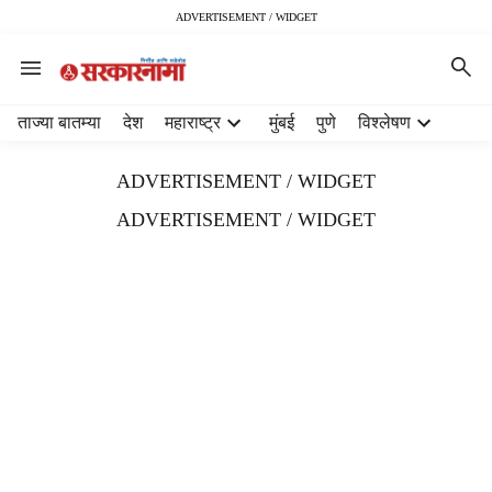
ADVERTISEMENT / WIDGET
H
ताज्या बातम्या
देश
महाराष्ट्र
मुंबई
पुणे
विश्लेषण
e
a
ADVERTISEMENT / WIDGET
d
e
ADVERTISEMENT / WIDGET
r
m
e
n
u
i
t
e
m
s