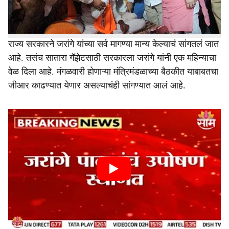
चर्चा झाल्यानंतर आणि अभ्यासकांनी सूचवलेल्या दुरुस्त्या सरकारनं
मान्य केल्यानंतर जरांगे यांनी आपलं उपोषण मागे घेतलं.
राज्य सरकारने जरांगे यांच्या सर्व मागण्या मान्य केल्याचं सांगतलं जात
आहे. तसंच सातारा गॅझेटसाठी सरकारला जरांगे यांनी एक महिन्याचा
वेळ दिला आहे. मंगळवारी होणाऱ्या मंत्रिमंडळाच्या बैठकीत याबाबतचा
जीआर काढण्यात येणार असल्याचंही सांगण्यात आलं आहे.