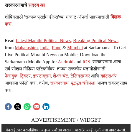
सरकारनामाचे
सदस्य व्हा
शॉपिंगसाठी 'सकाळ प्राईम डील्स'च्या भन्नाट ऑफर्स पाहण्यासाठी
क्लिक
करा
.
Read
Latest Marathi Political News
,
Breaking Political News
from
Maharashtra
,
India
,
Pune
&
Mumbai
at Sarkarnama. To Get
Live Political Marathi News on Mobile, Download the
Sarkarnama Mobile App for
Android
and
IOS
. सरकारनामा आता
सर्व सोशल मीडिया प्लॅटफॉर्मवर. ताज्या राजकीय घडामोडींसाठी
फेसबुक
,
ट्विटर
,
इन्स्टाग्राम
,
शेअर चॅट
,
टेलिग्रामवर
आणि
व्हॉट्सॲप
आम्हाला फॉलो करा. तसेच,
सरकारनामा यूट्यूब चॅनेलला
आजच सबस्क्राइब
करा.
ADVERTISEMENT / WIDGET
ADVERTISEMENT / WIDGET
वेबसाईटवर ब्राउझिंगचा अनुभव सर्वोत्तम असावा, यासाठी आम्ही कुकीजचा वापर करतो.