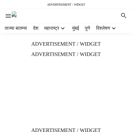
ADVERTISEMENT / WIDGET
H
ताज्या बातम्या
देश
महाराष्ट्र
मुंबई
पुणे
विश्लेषण
e
a
ADVERTISEMENT / WIDGET
d
e
ADVERTISEMENT / WIDGET
r
m
e
n
u
i
t
e
m
s
ADVERTISEMENT / WIDGET