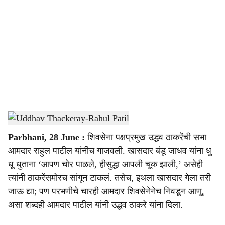
o
c
i
a
l
s
Uddhav Thackeray-Rahul Patil
-
Sarkarnama
h
Parbhani, 28 June :
शिवसेना पक्षप्रमुख उद्धव ठाकरेंची सभा
a
आमदार राहुल पाटील यांनीच गाजवली. खासदार बंडू जाधव यांना धु
r
धू धुताना ‘आपण चोर पाळले, हीसुद्धा आपली चूक झाली,’ असेही
त्यांनी ठाकरेंसमोरच सांगून टाकलं. तसेच, इथला खासदार गेला तरी
e
जाऊ द्या; पण परभणीचे चारही आमदार शिवसेनेनेच निवडून आणू,
असा शब्दही आमदार पाटील यांनी उद्धव ठाकरे यांना दिला.