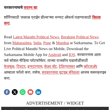
सरकारनामाचे
सदस्य व्हा
शॉपिंगसाठी 'सकाळ प्राईम डील्स'च्या भन्नाट ऑफर्स पाहण्यासाठी
क्लिक
करा
.
Read
Latest Marathi Political News
,
Breaking Political News
from
Maharashtra
,
India
,
Pune
&
Mumbai
at Sarkarnama. To Get
Live Political Marathi News on Mobile, Download the
Sarkarnama Mobile App for
Android
and
IOS
. सरकारनामा आता
सर्व सोशल मीडिया प्लॅटफॉर्मवर. ताज्या राजकीय घडामोडींसाठी
फेसबुक
,
ट्विटर
,
इन्स्टाग्राम
,
शेअर चॅट
,
टेलिग्रामवर
आणि
व्हॉट्सॲप
आम्हाला फॉलो करा. तसेच,
सरकारनामा यूट्यूब चॅनेलला
आजच सबस्क्राइब
करा.
ADVERTISEMENT / WIDGET