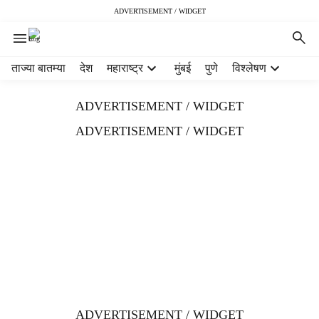
ADVERTISEMENT / WIDGET
H
ताज्या बातम्या
देश
महाराष्ट्र
मुंबई
पुणे
विश्लेषण
e
a
ADVERTISEMENT / WIDGET
d
e
ADVERTISEMENT / WIDGET
r
m
e
n
u
i
t
e
m
s
ADVERTISEMENT / WIDGET