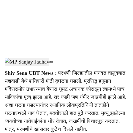
c
i
a
l
s
MP Sanjay Jadhav
-
Sarkarnama
h
Shiv Sena UBT News :
परभणी जिल्ह्यातील मानवत तालुक्यात
a
यशवाडी येथे शनिवारी मोठी दुर्घटना घडली. प्रसिद्ध हनुमान
r
मंदिरासमोर उभारण्यात येणारा घुमट अचानक कोसळून त्यामध्ये पाच
भाविकांचा मृत्यू झाला आहे. तर काही जण गंभीर जखमीही झाले आहे.
e
अशा घटना घडल्यानंतर स्थानिक लोकप्रतिनिधी तातडीने
घटनास्थळी धाव घेतात, मदतीसाठी हात पुढे करतात. मृत्यू झालेल्या
व्यक्तींच्या नातेवाईकांना धीर देतात, जखमींची विचारपूस करतात.
मात्र, परभणीचे खासदार कुठेच दिसले नाहीत.