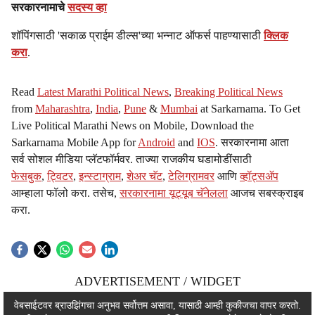
सरकारनामाचे
सदस्य व्हा
शॉपिंगसाठी 'सकाळ प्राईम डील्स'च्या भन्नाट ऑफर्स पाहण्यासाठी
क्लिक
करा
.
Read
Latest Marathi Political News
,
Breaking Political News
from
Maharashtra
,
India
,
Pune
&
Mumbai
at Sarkarnama. To Get
Live Political Marathi News on Mobile, Download the
Sarkarnama Mobile App for
Android
and
IOS
. सरकारनामा आता
सर्व सोशल मीडिया प्लॅटफॉर्मवर. ताज्या राजकीय घडामोडींसाठी
फेसबुक
,
ट्विटर
,
इन्स्टाग्राम
,
शेअर चॅट
,
टेलिग्रामवर
आणि
व्हॉट्सॲप
आम्हाला फॉलो करा. तसेच,
सरकारनामा यूट्यूब चॅनेलला
आजच सबस्क्राइब
करा.
ADVERTISEMENT / WIDGET
ADVERTISEMENT / WIDGET
वेबसाईटवर ब्राउझिंगचा अनुभव सर्वोत्तम असावा, यासाठी आम्ही कुकीजचा वापर करतो.