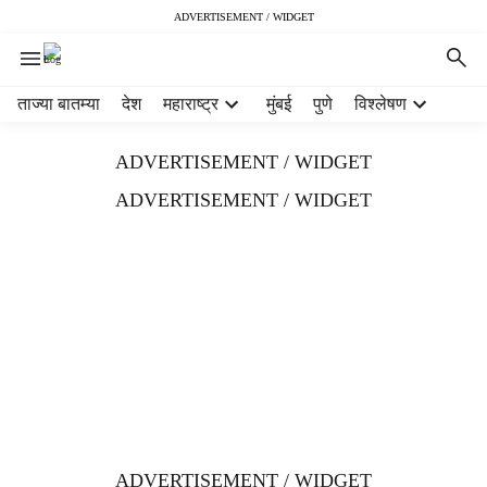
ADVERTISEMENT / WIDGET
H
ताज्या बातम्या
देश
महाराष्ट्र
मुंबई
पुणे
विश्लेषण
e
a
ADVERTISEMENT / WIDGET
d
e
ADVERTISEMENT / WIDGET
r
m
e
n
u
i
t
e
m
s
ADVERTISEMENT / WIDGET