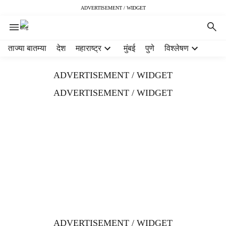
ADVERTISEMENT / WIDGET
H
ताज्या बातम्या
देश
महाराष्ट्र
मुंबई
पुणे
विश्लेषण
e
a
ADVERTISEMENT / WIDGET
d
e
ADVERTISEMENT / WIDGET
r
m
e
n
u
i
t
e
m
s
ADVERTISEMENT / WIDGET