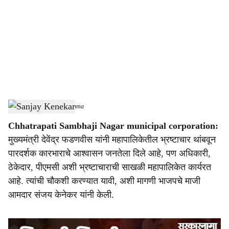
c
i
a
l
s
Sanjay Kenekar
-
Sarkarnama
h
Chhatrapati Sambhaji Nagar municipal corporation:
a
मुख्यमंत्री देवेंद्र फडणवीस यांनी महापालिकेतील भ्रष्टाचार थांबवून
r
पारदर्शक कारभाराचे आश्‍वासन जनतेला दिले आहे, पण अधिकारी,
ठेकेदार, पीएमसी अशी भ्रष्टाचाराची साखळी महापालिकेत कार्यरत
e
आहे. त्यांची चौकशी करण्यात यावी, अशी मागणी भाजपचे माजी
आमदार संजय केनेकर यांनी केली.