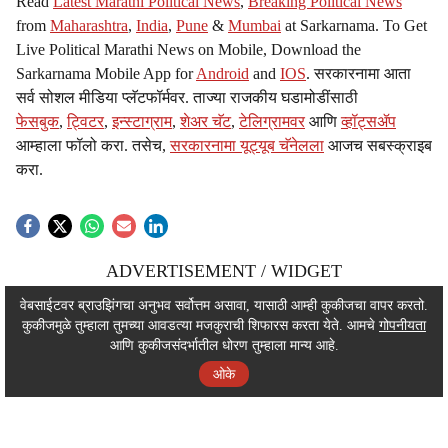
Read
Latest Marathi Political News
,
Breaking Political News
from
Maharashtra
,
India
,
Pune
&
Mumbai
at Sarkarnama. To Get
Live Political Marathi News on Mobile, Download the
Sarkarnama Mobile App for
Android
and
IOS
. सरकारनामा आता
सर्व सोशल मीडिया प्लॅटफॉर्मवर. ताज्या राजकीय घडामोडींसाठी
फेसबुक
,
ट्विटर
,
इन्स्टाग्राम
,
शेअर चॅट
,
टेलिग्रामवर
आणि
व्हॉट्सॲप
आम्हाला फॉलो करा. तसेच,
सरकारनामा यूट्यूब चॅनेलला
आजच सबस्क्राइब
करा.
ADVERTISEMENT / WIDGET
ADVERTISEMENT / WIDGET
वेबसाईटवर ब्राउझिंगचा अनुभव सर्वोत्तम असावा, यासाठी आम्ही कुकीजचा वापर करतो.
कुकीजमुळे तुम्हाला तुमच्या आवडत्या मजकुराची शिफारस करता येते. आमचे
गोपनीयता
ADVERTISEMENT / WIDGET
आणि कुकीजसंदर्भातील धोरण तुम्हाला मान्य आहे.
ओके