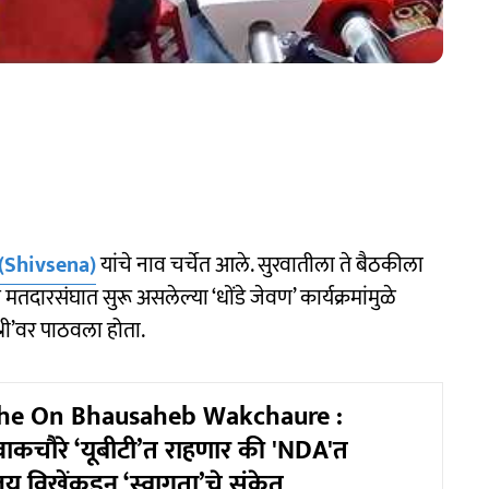
(Shivsena)
यांचे नाव चर्चेत आले. सुरवातीला ते बैठकीला
मतदारसंघात सुरू असलेल्या ‘धोंडे जेवण’ कार्यक्रमांमुळे
्री’वर पाठवला होता.
khe On Bhausaheb Wakchaure :
ाकचौरे ‘यूबीटी’त राहणार की 'NDA'त
 विखेंकडून ‘स्वागता’चे संकेत