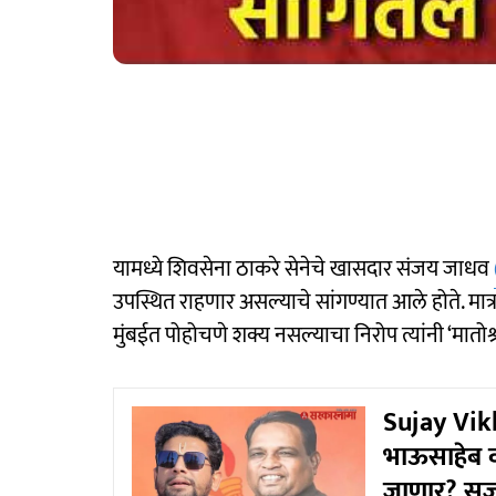
यामध्ये शिवसेना ठाकरे सेनेचे खासदार संजय जाधव
उपस्थित राहणार असल्याचे सांगण्यात आले होते. मात्र 
मुंबईत पोहोचणे शक्य नसल्याचा निरोप त्यांनी ‘मातोश
Sujay Vi
भाऊसाहेब व
जाणार? सुजय