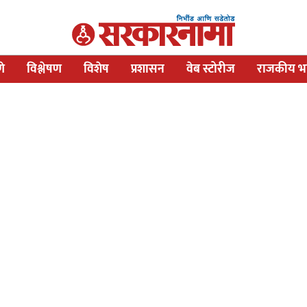
णे
विश्लेषण
विशेष
प्रशासन
वेब स्टोरीज
राजकीय भव