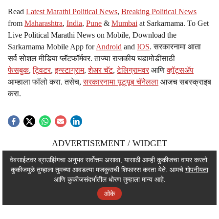
Read
Latest Marathi Political News
,
Breaking Political News
from
Maharashtra
,
India
,
Pune
&
Mumbai
at Sarkarnama. To Get
Live Political Marathi News on Mobile, Download the
Sarkarnama Mobile App for
Android
and
IOS
. सरकारनामा आता
सर्व सोशल मीडिया प्लॅटफॉर्मवर. ताज्या राजकीय घडामोडींसाठी
फेसबुक
,
ट्विटर
,
इन्स्टाग्राम
,
शेअर चॅट
,
टेलिग्रामवर
आणि
व्हॉट्सॲप
आम्हाला फॉलो करा. तसेच,
सरकारनामा यूट्यूब चॅनेलला
आजच सबस्क्राइब
करा.
ADVERTISEMENT / WIDGET
ADVERTISEMENT / WIDGET
वेबसाईटवर ब्राउझिंगचा अनुभव सर्वोत्तम असावा, यासाठी आम्ही कुकीजचा वापर करतो.
कुकीजमुळे तुम्हाला तुमच्या आवडत्या मजकुराची शिफारस करता येते. आमचे
गोपनीयता
ADVERTISEMENT / WIDGET
आणि कुकीजसंदर्भातील धोरण तुम्हाला मान्य आहे.
ओके