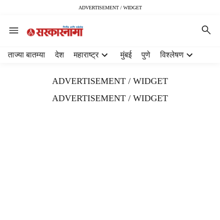
ADVERTISEMENT / WIDGET
H
ताज्या बातम्या
देश
महाराष्ट्र
मुंबई
पुणे
विश्लेषण
e
a
ADVERTISEMENT / WIDGET
d
e
ADVERTISEMENT / WIDGET
r
m
e
n
u
i
t
e
m
s