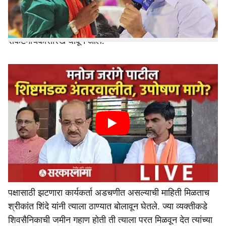
पत्नीला निवडून आणण्यासाठी 22 गुंठे जमीन विकली, पण नशीबात
पराभव लिहला होता. हातची जमीन गेल्यामुळे आर्थिक संकटात
सापडलेल्या शिवसैनिकासाठी खासदार श्रीकांत शिंदे हे
संकटमोचकासारखे धावून आले.
पक्षासाठी झटणारा कार्यकर्ता अडचणीत असल्याची माहिती मिळताच
श्रीकांत शिंदे यांनी त्याला ठाण्यात बोलावून घेतले. ज्या व्यक्तीकडे
शिवसैनिकाची जमीन गहाण होती ती त्याला परत मिळवून देत त्यांच्या