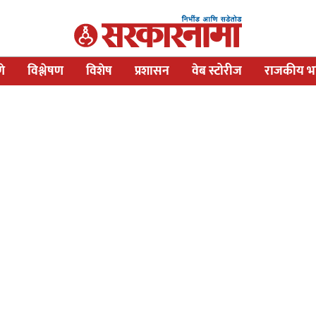
णे
विश्लेषण
विशेष
प्रशासन
वेब स्टोरीज
राजकीय भव