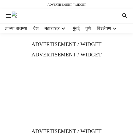
ADVERTISEMENT / WIDGET
H
ताज्या बातम्या
देश
महाराष्ट्र
मुंबई
पुणे
विश्लेषण
e
a
ADVERTISEMENT / WIDGET
d
e
ADVERTISEMENT / WIDGET
r
m
e
n
u
i
t
e
m
s
ADVERTISEMENT / WIDGET