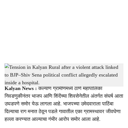
o
c
i
a
l
s
Tension in Kalyan Rural after a violent attack linked to BJP–Shiv Sena political conflict
h
allegedly escalated inside a hospital.
-
sarkarnama
a
Kalyan News
:
कल्याण ग्रामीणमध्ये ठाणे महापालिका
r
निवडणुकीनंतर भाजप आणि शिंदेंच्या शिवसेनेतील अंतर्गत संघर्ष आता
उघडपणे समोर येऊ लागला आहे. भाजपच्या उमेदवाराला पाठिंबा
e
दिल्याचा राग मनात ठेवून पडले गावातील एका ग्रामस्थावर जीवघेणा
हल्ला करण्यात आल्याचा गंभीर आरोप समोर आला आहे.