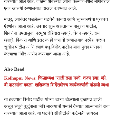
करण्यात आले आहे. जखमी अवस्थेत त्यांना कल्याण-शिळ मार्गावरील
एका खासगी रुग्णालयात दाखल करण्यात आले.
मात्र, त्यानंतर घडलेल्या घटनेने कायदा आणि सुव्यवस्थेचा प्रश्नच
ऐरणीवर आला आहे. उपचार सुरू असतानाच बाबुराव पाटील,
शिवसेना उपतालुका प्रमुख रोहिदास म्हात्रे, चेतन म्हात्रे, राम
म्हात्रे, विकास आणि इतर काही जणांनी रुग्णालयात प्रवेश करून
सुनील पाटील आणि त्यांचे बंधू विनोद पाटील यांना पुन्हा मारहाण
केल्याचा गंभीर आरोप करण्यात आला आहे.
Also Read
Kolhapur News: जिल्हाध्यक्ष 'साठी'तला नको, तरुण हवा! व्ही.
बी.पाटलांना बदला, शशिकांत शिंदेंसमोरच कार्यकर्त्यांनी मांडली व्यथा
या हल्ल्यात विनोद पाटील यांच्या डाव्या डोळ्याला दुखापत झाली
असून संपूर्ण कुटुंबाला जीवे मारण्याची धमकी देण्यात आल्याचाही दावा
करण्यात आला आहे. या घटनेचे सीसीटीव्ही फुटेजही व्हायरल