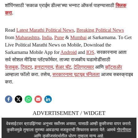
शॉपिंगसाठी 'सकाळ प्राईम डील्स'च्या भन्नाट ऑफर्स पाहण्यासाठी
क्लिक
करा
.
Read
Latest Marathi Political News
,
Breaking Political News
from
Maharashtra
,
India
,
Pune
&
Mumbai
at Sarkarnama. To Get
Live Political Marathi News on Mobile, Download the
Sarkarnama Mobile App for
Android
and
IOS
. सरकारनामा आता
सर्व सोशल मीडिया प्लॅटफॉर्मवर. ताज्या राजकीय घडामोडींसाठी
फेसबुक
,
ट्विटर
,
इन्स्टाग्राम
,
शेअर चॅट
,
टेलिग्रामवर
आणि
व्हॉट्सॲप
आम्हाला फॉलो करा. तसेच,
सरकारनामा यूट्यूब चॅनेलला
आजच सबस्क्राइब
करा.
ADVERTISEMENT / WIDGET
ADVERTISEMENT / WIDGET
वेबसाईटवर ब्राउझिंगचा अनुभव सर्वोत्तम असावा, यासाठी आम्ही कुकीजचा वापर करतो.
कुकीजमुळे तुम्हाला तुमच्या आवडत्या मजकुराची शिफारस करता येते. आमचे
गोपनीयता
ADVERTISEMENT / WIDGET
आणि कुकीजसंदर्भातील धोरण तुम्हाला मान्य आहे.