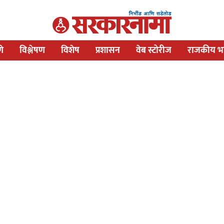
णे
विश्लेषण
विशेष
प्रशासन
वेब स्टोरीज
राजकीय भव