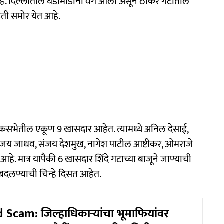
आहे. दिल्लीतील घडामोडींना वेग आला असून ठाकरे गटातील
िती समोर येत आहे.
लोकसभेतील एकूण 9 खासदार आहेत. त्यामध्ये अनिल देसाई,
संजय जाधव, संजय देशमुख, नागेश पाटील आष्टीकर, ओमराजे
. मात्र यापैकी 6 खासदार शिंदे गटाच्या बाजूने जाण्याची
दलण्याची चिन्हे दिसत आहेत.
Scam: जिल्हाधिकाऱ्यांचा भूमाफियांवर