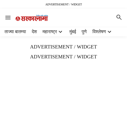
ADVERTISEMENT / WIDGET
H
ताज्या बातम्या
देश
महाराष्ट्र
मुंबई
पुणे
विश्लेषण
e
a
ADVERTISEMENT / WIDGET
d
e
ADVERTISEMENT / WIDGET
r
m
e
n
u
i
t
e
m
s