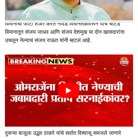
शिवसेना उद्धव बाळासाहेब ठाकरे पक्षाचे खासदार
संजय राऊत
यांनी
खासदारांना विमानातून उचलून नेल्याचा दावा केला आहे. एका
विमानाचा फोटो शेअर करत नांदेड विमानतळावरून याच चार्टड
विमानातून संजय जाधव आणि संजय देशमुख या दोन खासदारांना
उचलून नेल्याचं संजय राऊत यांनी म्हटलं आहे.
दुसऱ्या बाजूला उद्धव ठाकरे यांचे सर्वात विश्वासू समजले जाणारे