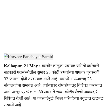
o
c
i
a
l
s
Karveer Panchayat Samiti
-
Sarkarnama
h
Kolhapur, 21 May :
करवीर तालुका पंचायत समिती कर्मचारी
a
सहकारी पतसंस्थेतील सुमारे 25 कोटी रुपयांच्या अपहार प्रकरणी
r
32 जणांना दोषी ठरवण्यात आले आहे. यामध्ये अध्यक्षांसह 25
संचालकांचा समावेश आहे. त्यांच्यावर दोषारोपपत्र निश्चित करण्यात
e
आले असून प्रत्येकाला 80 लाख ते सव्वा कोटीपर्यंतची जबाबदारी
निश्चित केली आहे. या कारवाईमुळे जिल्हा परिषदेच्या वर्तुळात खळबळ
उडाली आहे.