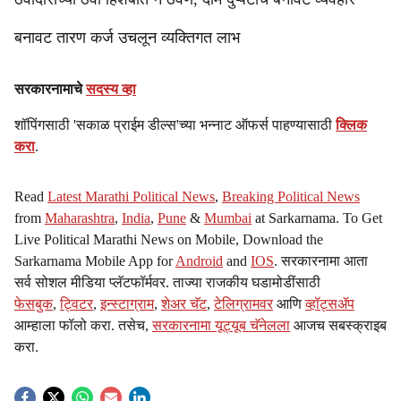
बनावट तारण कर्ज उचलून व्यक्तिगत लाभ
सरकारनामाचे
सदस्य व्हा
शॉपिंगसाठी 'सकाळ प्राईम डील्स'च्या भन्नाट ऑफर्स पाहण्यासाठी
क्लिक
करा
.
Read
Latest Marathi Political News
,
Breaking Political News
from
Maharashtra
,
India
,
Pune
&
Mumbai
at Sarkarnama. To Get
Live Political Marathi News on Mobile, Download the
Sarkarnama Mobile App for
Android
and
IOS
. सरकारनामा आता
सर्व सोशल मीडिया प्लॅटफॉर्मवर. ताज्या राजकीय घडामोडींसाठी
फेसबुक
,
ट्विटर
,
इन्स्टाग्राम
,
शेअर चॅट
,
टेलिग्रामवर
आणि
व्हॉट्सॲप
आम्हाला फॉलो करा. तसेच,
सरकारनामा यूट्यूब चॅनेलला
आजच सबस्क्राइब
करा.