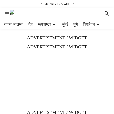
ADVERTISEMENT / WIDGET
H
ताज्या बातम्या
देश
महाराष्ट्र
मुंबई
पुणे
विश्लेषण
e
a
ADVERTISEMENT / WIDGET
d
e
ADVERTISEMENT / WIDGET
r
m
e
n
u
i
t
e
m
s
ADVERTISEMENT / WIDGET