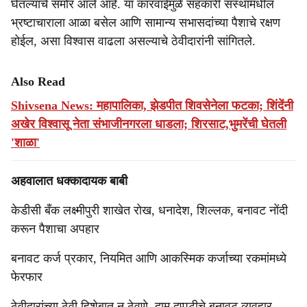
घेतल्याचे समोर आले आहे. या कारवाईमुळे सहकारी संस्थांमधील
भ्रष्टाचाराला आळा बसेल आणि सामान्य सभासदांच्या पैशाचे रक्षण
होईल, असा विश्वास वाढला असल्याचे ठेवीदारांनी सांगितले.
Also Read
Shivsena News: महापालिका, झेडपीत शिवसेनेला फटका; शिंदेंनी
अखेर विश्वासू नेता संभाजीनगरला धाडला; शिरसाट,भुमरेंची घेतली
'शाळा'
अहवालात धक्कादायक बाबी
केडीसी बँक लक्ष्मीपुरी शाखेत रोख, धनादेश, शिल्लक, बनावट नोंदी
करून पैशाचा अपहार
बनावट कर्ज प्रकार, नियमित आणि आकस्मिक कर्जाच्या रकमांमध्ये
फेरफार
ठेवीदारांच्या ठेवी हिशेबात न ठेवणे, दाम दुप्पटीचे बनावट व्यवहार